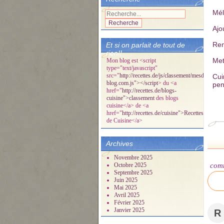
Mél
Ajou
Re
Et si on parlait de tout de
rien!!
Met
Mon blog est <script
type="text/javascript"
src="
http://recettes.de/js/classement/mesdelicespa
Cui
blog.com.js"></script
> du <a
pen
href="
http://recettes.de/blogs-
cuisine">classement
des blogs
cuisine</a> de <a
href="
http://recettes.de/cuisine">Recettes
de Cuisine</a>
Archives
Novembre 2025
Octobre 2025
com
Septembre 2025
Juin 2025
Mai 2025
Avril 2025
Février 2025
Janvier 2025
R