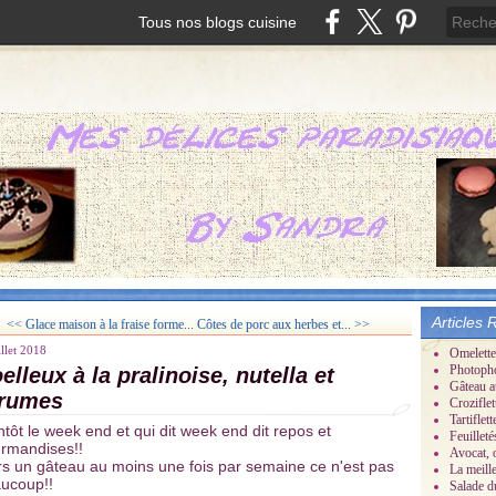
Tous nos blogs cuisine
Articles 
<< Glace maison à la fraise forme...
Côtes de porc aux herbes et... >>
illet 2018
Omelette
Photoph
elleux à la pralinoise, nutella et
Gâteau a
rumes
Croziflet
Tartifle
ntôt le week end et qui dit week end dit repos et
Feuillet
rmandises!!
Avocat, 
rs un gâteau au moins une fois par semaine ce n'est pas
La meill
ucoup!!
Salade d