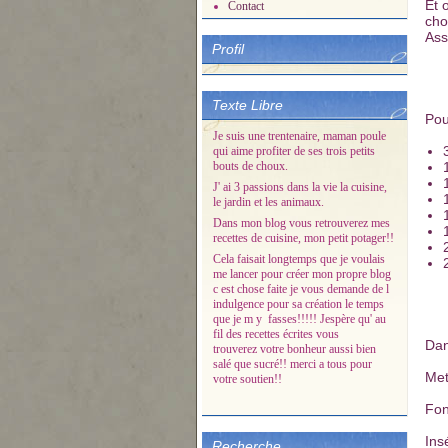
Et 
Contact
cho
Ass
Profil
Texte Libre
Pou
Je suis une trentenaire, maman poule
qui aime profiter de ses trois petits
bouts de choux.
J' ai 3 passions dans la vie la cuisine,
le jardin et les animaux.
Dans mon blog vous retrouverez mes
recettes de cuisine, mon petit potager!!
Cela faisait longtemps que je voulais
me lancer pour créer mon propre blog
c est chose faite je vous demande de l
indulgence pour sa création le temps
que je m y fasses!!!!! Jespère qu' au
fil des recettes écrites vous
Dan
trouverez votre bonheur aussi bien
salé que sucré!! merci a tous pour
Met
votre soutien!!
Fon
Ins
Recherche