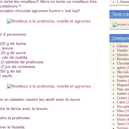
on aime les moelleux!! Alors on tente un moelleux très
L Amou
colativore !!
ociation chocolat agrumes humm c 'est top!!
Texte Li
r 4 personnes:
Catégori
320 g de farine
Gâteaux
1 levure
Viandes 
120 g de sucre
Quiches-
1 càs de nutella
Brioches
1/2 tablette de pralinoise
Chocolat
1/2 jus de combawa
apéros
(
250 g de lait
Mes lois
2 oeufs
Légume
Entrées
(
Mignard
Plats un
Salades
(
Gratins
(
s un saladier cassez les œufs avec le sucre.
Cakes
(5
Nos peti
tre la farine avec la levure.
Pâtes
(5
Entremet
dre la pralinoise.
Oeufs
(4
Tartes
(3
érer le Nutella.
Verrines