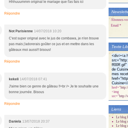
Hhhuuummm original le mariage que t'as fais ici
Newslett
Répondre
Abonnez-vous
Email
Not Parisienne
14/07/2018 10:20
C'est super orignal avec le jus de combawa, je n'en trouve
pas mais j'adorerais goûter ce jus et en mettre dans les
Texte Li
gâteaux moi aussi!! bisous!
<div><a h
src="http:
Répondre
ff00ff.gi
de Cuisin
mes recet
href="htt
kekeli
14/07/2018 07:41
Cuisine</
J'aime bien ce genre de gâteau !!<br /> Je te souhaite une
href="
http:
<img
bonne journée. Bisous
src="
http:/
Répondre
Liens
Le blog D
Daniela
13/07/2018 20:37
Le blog 
Le blog 