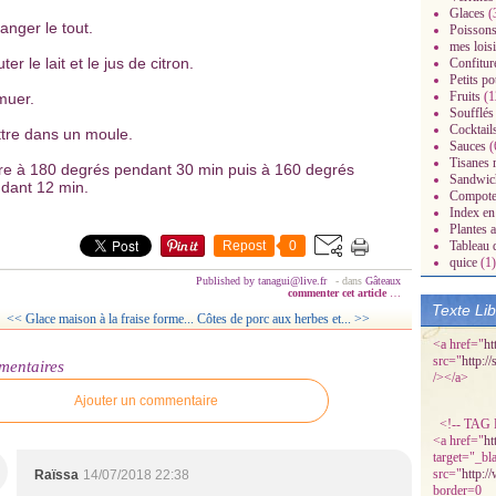
Glaces
(
anger le tout.
Poissons
mes loisi
ter le lait et le jus de citron.
Confitur
Petits po
Fruits
(1
muer.
Soufflés
Cocktail
tre dans un moule.
Sauces
(
Tisanes 
radisiaques.over-
re à 180 degrés pendant 30 min puis à 160 degrés
Sandwic
dant 12 min.
Compot
Index en 
Plantes 
Repost
0
Tableau 
quice
(1)
Published by tanagui@live.fr
-
dans
Gâteaux
commenter cet article
…
Texte Li
<< Glace maison à la fraise forme...
Côtes de porc aux herbes et... >>
<a href="
ht
src="
http:/
mentaires
/></a>
Ajouter un commentaire
<!-- TAG P
<a href="
ht
target="_bl
src="
http:/
Raïssa
14/07/2018 22:38
border=0