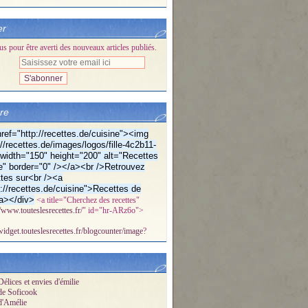
er
 pour être averti des nouveaux articles publiés.
bre
ref="http://recettes.de/cuisine"><img
//recettes.de/images/logos/fille-4c2b11-
f" width="150" height="200" alt="Recettes
e" border="0" /></a><br />Retrouvez
tes sur<br /><a
p://recettes.de/cuisine">Recettes de
a></div>
<a title="Cherchez des recettes"
//www.touteslesrecettes.fr/
" id="hr-ARz6o">
/widget.touteslesrecettes.fr/blogcounter/image
?
élices et envies d'émilie
de Soficook
d'Amélie