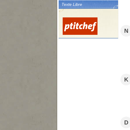
Texte Libre
N
K
D