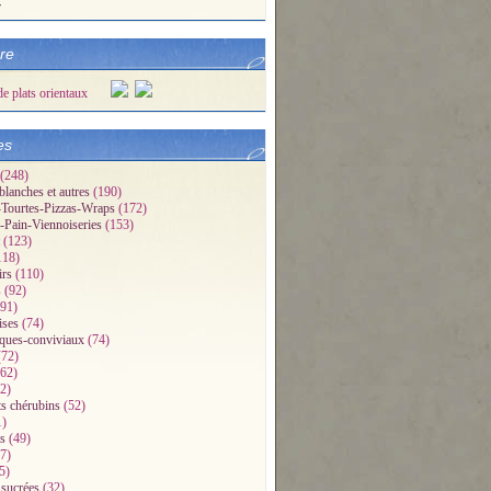
r
bre
es
(248)
blanches et autres
(190)
Tourtes-Pizzas-Wraps
(172)
-Pain-Viennoiseries
(153)
(123)
118)
irs
(110)
s
(92)
91)
ises
(74)
iques-conviviaux
(74)
72)
62)
2)
ts chérubins
(52)
1)
s
(49)
7)
5)
 sucrées
(32)