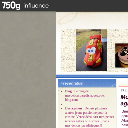
Présentation
13 ju
Blog
: Le blog de
mesdelicesparadisiaques.over-
Mo
blog.com
ag
Description
: Depuis plusieurs
Bie
années je me passionne pour la
gou
cuisine. Venez découvrir mes petites
Alo
recettes salées ou sucrées....dans
bea
mes délices paradisiaques!!