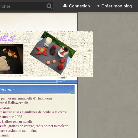
Connexion
+
Créer mon blog
Récents
 parmesane, mimolette d’Halloween
ore d Halloween 🎃
u cacao
te nature et ses aiguillettes de poulet à la crème
tte automne 2025
és Halloween au nutella
œufs, graines de courge, radis noir et mimolette
eure version de moi-même
u midi