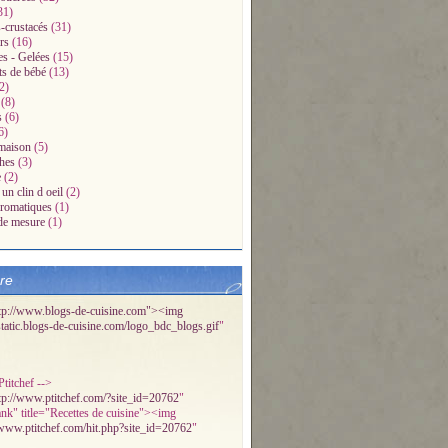
31)
-crustacés
(31)
rs
(16)
es - Gelées
(15)
ts de bébé
(13)
2)
(8)
s
(6)
6)
maison
(5)
hes
(3)
e
(2)
un clin d oeil
(2)
aromatiques
(1)
de mesure
(1)
bre
tp://www.blogs-de-cuisine.com"><img
/static.blogs-de-cuisine.com/logo_bdc_blogs.gif
"
titchef -->
tp://www.ptitchef.com/?site_id=20762
"
ank" title="Recettes de cuisine"><img
/www.ptitchef.com/hit.php?site_id=20762
"