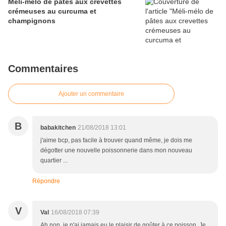
Méli-mélo de pâtes aux crevettes
crémeuses au curcuma et
champignons
Commentaires
Ajouter un commentaire
B
babakitchen
21/08/2018 13:01
j'aime bcp, pas facile à trouver quand même, je dois me
dégotter une nouvelle poissonnerie dans mon nouveau
quartier ...
Répondre
V
Val
16/08/2018 07:39
Ah non, je n'ai jamais eu le plaisir de goûter à ce poisson. Je