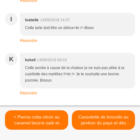
Répondre
I
Isabelle
14/08/2018 14:37
Cette tarte doit être un délice<br /> Bises
Répondre
K
kekeli
14/08/2018 06:03
Cette année à cause de la chaleur je ne suis pas allée à la
cueillette des myrtilles !!<br /> Je te souhaite une bonne
journée. Bisous
Répondre
< Panna cotta citron au
Cassolette de brocolis au
caramel beurre salé et
jambon du pays et dés
fudges
d'abondance fruitière >