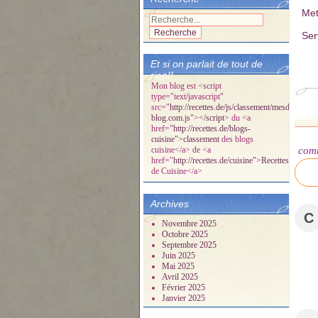
Met
Ser
Et si on parlait de tout de
rien!!
Mon blog est <script
type="text/javascript"
src="
http://recettes.de/js/classement/mesdelicespa
blog.com.js"></script
> du <a
href="
http://recettes.de/blogs-
cuisine">classement
des blogs
cuisine</a> de <a
com
href="
http://recettes.de/cuisine">Recettes
de Cuisine</a>
Archives
C
Novembre 2025
Octobre 2025
Septembre 2025
Juin 2025
Mai 2025
Avril 2025
Février 2025
Janvier 2025