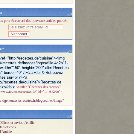
er
 pour être averti des nouveaux articles publiés.
bre
ref="http://recettes.de/cuisine"><img
//recettes.de/images/logos/fille-4c2b11-
f" width="150" height="200" alt="Recettes
e" border="0" /></a><br />Retrouvez
tes sur<br /><a
p://recettes.de/cuisine">Recettes de
a></div>
<a title="Cherchez des recettes"
//www.touteslesrecettes.fr/
" id="hr-ARz6o">
/widget.touteslesrecettes.fr/blogcounter/image
?
élices et envies d'émilie
de Soficook
d'Amélie