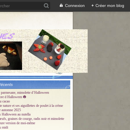
Connexion
+
Créer mon blog
Récents
 parmesane, mimolette d’Halloween
ore d Halloween 🎃
u cacao
te nature et ses aiguillettes de poulet à la crème
tte automne 2025
és Halloween au nutella
œufs, graines de courge, radis noir et mimolette
eure version de moi-même
u midi