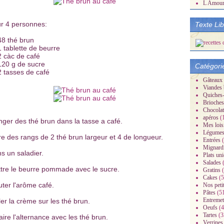
L Amou
r 4 personnes:
Texte Li
48 thé brun
1 tablette de beurre
2 càc de café
120 g de sucre
Catégori
2 tasses de café
Gâteaux
Viandes 
Quiches-
Brioches
Chocolat
apéros
(
nger des thé brun dans la tasse a café.
Mes lois
Légume
re des rangs de 2 thé brun largeur et 4 de longueur.
Entrées
(
Mignard
s un saladier.
Plats un
Salades
(
tre le beurre pommade avec le sucre.
Gratins
(
Cakes
(5
uter l'arôme café.
Nos peti
Pâtes
(5
Entremet
ler la crème sur les thé brun.
Oeufs
(4
Tartes
(3
faire l'alternance avec les thé brun.
Verrines