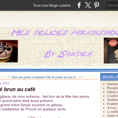
Tous nos blogs cuisine
Articles 
<< Tarte aux poires et amande
Filet de poulet au four et... >>
in 2019
Omelette
Photoph
é brun au café
Gâteau a
Croziflet
gâteau de mon enfance.. fait lors de la fête des pères..
Tartifle
 grand-père était aussi présent..
Feuillet
grand mère faisait souvent ce gâteau..
Avocat, 
 madeleine de Proust en quelque sorte..
La meill
Salade d