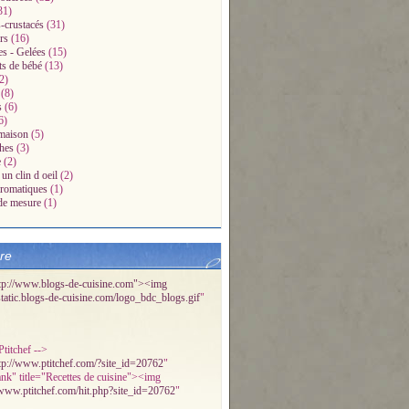
31)
-crustacés
(31)
rs
(16)
es - Gelées
(15)
ts de bébé
(13)
2)
(8)
s
(6)
6)
maison
(5)
hes
(3)
e
(2)
un clin d oeil
(2)
aromatiques
(1)
de mesure
(1)
bre
tp://www.blogs-de-cuisine.com"><img
/static.blogs-de-cuisine.com/logo_bdc_blogs.gif
"
titchef -->
tp://www.ptitchef.com/?site_id=20762
"
ank" title="Recettes de cuisine"><img
/www.ptitchef.com/hit.php?site_id=20762
"