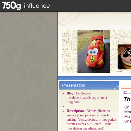
Présentation
22 ju
Blog
: Le blog de
mesdelicesparadisiaques.over-
Th
blog.com
Un 
Description
: Depuis plusieurs
Mon
années je me passionne pour la
Ma 
cuisine. Venez découvrir mes petites
Une
recettes salées ou sucrées....dans
mes délices paradisiaques!!