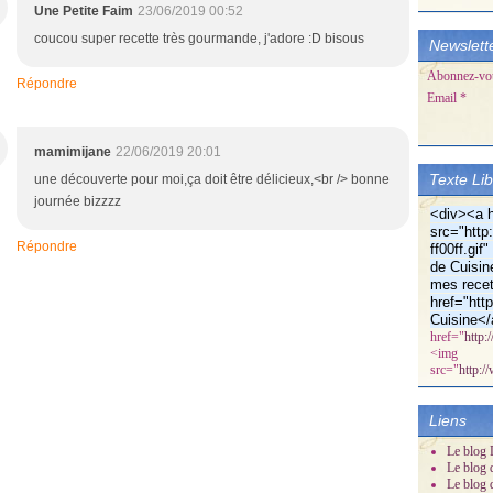
Une Petite Faim
23/06/2019 00:52
coucou super recette très gourmande, j'adore :D bisous
Newslett
Abonnez-vous
Répondre
Email
mamimijane
22/06/2019 20:01
Texte Li
une découverte pour moi,ça doit être délicieux,<br /> bonne
journée bizzzz
<div><a h
src="http:
Répondre
ff00ff.gi
de Cuisin
mes recet
href="htt
Cuisine</
href="
http:
<img
src="
http:/
Liens
Le blog D
Le blog 
Le blog 