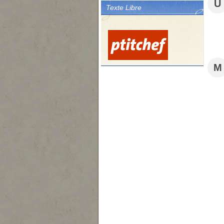
U
Texte Libre
M