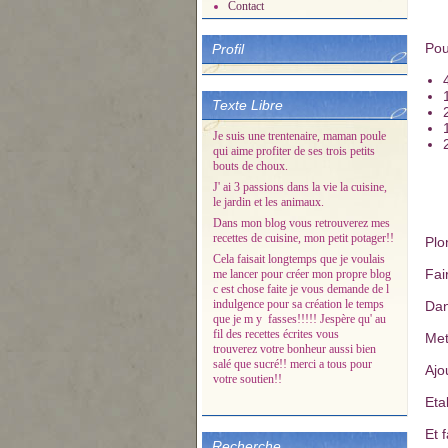
Contact
Pou
Profil
Texte Libre
Je suis une trentenaire, maman poule
qui aime profiter de ses trois petits
bouts de choux.
J' ai 3 passions dans la vie la cuisine,
le jardin et les animaux.
Dans mon blog vous retrouverez mes
recettes de cuisine, mon petit potager!!
Plo
Cela faisait longtemps que je voulais
Fai
me lancer pour créer mon propre blog
c est chose faite je vous demande de l
indulgence pour sa création le temps
Dan
que je m y fasses!!!!! Jespère qu' au
fil des recettes écrites vous
Met
trouverez votre bonheur aussi bien
salé que sucré!! merci a tous pour
Ajo
votre soutien!!
Eta
Et 
Recherche