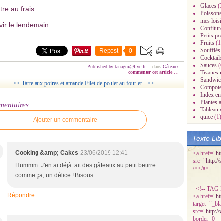
Glaces
(
tre au frais.
Poissons
mes loisi
vir le lendemain.
Confitur
Petits po
Fruits
(1
Soufflés
Repost
0
Cocktail
Sauces
(
Published by tanagui@live.fr
-
dans
Gâteaux
commenter cet article
…
Tisanes 
radisiaques.over-
Sandwic
<< Tarte aux poires et amande
Filet de poulet au four et... >>
Compot
Index en 
Plantes 
mentaires
Tableau 
quice
(1)
Ajouter un commentaire
Texte Li
Cooking &amp; Cakes
23/06/2019 12:41
<a href="
ht
src="
http:/
Hummm. J'en ai déjà fait des gâteaux au petit beurre
/></a>
comme ça, un délice ! Bisous
<!-- TAG P
Répondre
<a href="
ht
target="_bl
src="
http:/
border=0