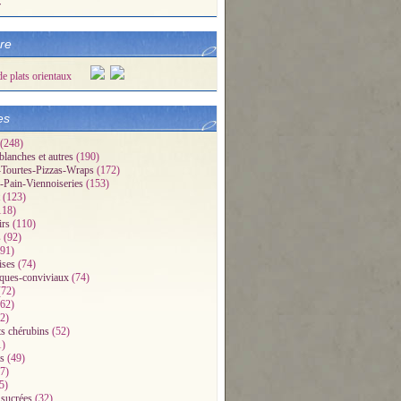
r
bre
es
(248)
blanches et autres
(190)
Tourtes-Pizzas-Wraps
(172)
-Pain-Viennoiseries
(153)
(123)
118)
irs
(110)
s
(92)
91)
ises
(74)
iques-conviviaux
(74)
72)
62)
2)
ts chérubins
(52)
1)
s
(49)
7)
5)
 sucrées
(32)