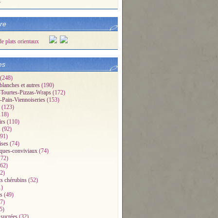
r
bre
es
(248)
blanches et autres
(190)
Tourtes-Pizzas-Wraps
(172)
-Pain-Viennoiseries
(153)
(123)
118)
irs
(110)
s
(92)
91)
ises
(74)
iques-conviviaux
(74)
72)
62)
2)
ts chérubins
(52)
1)
s
(49)
7)
5)
 sucrées
(32)