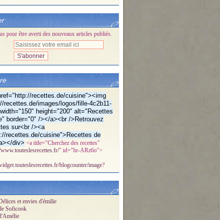
er
 pour être averti des nouveaux articles publiés.
bre
ref="http://recettes.de/cuisine"><img
//recettes.de/images/logos/fille-4c2b11-
f" width="150" height="200" alt="Recettes
e" border="0" /></a><br />Retrouvez
tes sur<br /><a
p://recettes.de/cuisine">Recettes de
a></div>
<a title="Cherchez des recettes"
//www.touteslesrecettes.fr/
" id="hr-ARz6o">
/widget.touteslesrecettes.fr/blogcounter/image
?
élices et envies d'émilie
de Soficook
d'Amélie