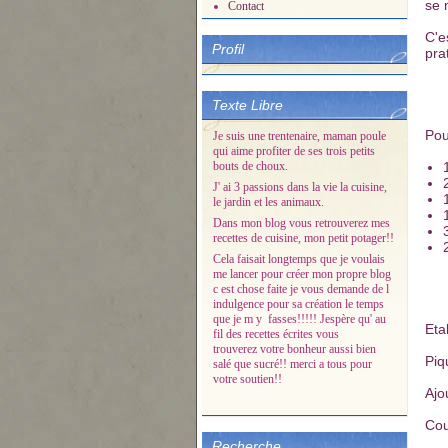
se 
Contact
C'e
Profil
pra
Texte Libre
Pou
Je suis une trentenaire, maman poule
qui aime profiter de ses trois petits
bouts de choux.
J' ai 3 passions dans la vie la cuisine,
le jardin et les animaux.
Dans mon blog vous retrouverez mes
recettes de cuisine, mon petit potager!!
Cela faisait longtemps que je voulais
me lancer pour créer mon propre blog
c est chose faite je vous demande de l
indulgence pour sa création le temps
que je m y fasses!!!!! Jespère qu' au
Etal
fil des recettes écrites vous
trouverez votre bonheur aussi bien
Piqu
salé que sucré!! merci a tous pour
votre soutien!!
Ajo
Cou
Recherche