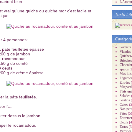
marient bien..
L Amou
st vrai qu'une quiche ou guiche mdr c'est facile et
Texte Li
tique..
Catégori
r 4 personnes:
Gâteaux
1 pâte feuilletée épaisse
Viandes 
200 g de jambon
Quiches-
1 rocamadour
Brioches
150 g de comté
Chocolat
3 oeufs
apéros
(
200 g de crème épaisse
Mes lois
Légume
Entrées
(
Mignard
Plats un
Salades
(
er la pâte feuilletée.
Gratins
(
Cakes
(5
er l'a.
Nos peti
Pâtes
(5
uter dessus le jambon.
Entremet
Oeufs
(4
per le rocamadour.
Tartes
(3
Verrines