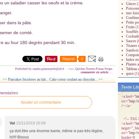
s un saladier casser les oeufs et la crème.
Glaces
(
Poissons
anger.
mes loisi
Confitur
ser dans la pâte.
Petits po
Fruits
(1
Soufflés
semer de comté.
Cocktail
Sauces
(
re au four 180 degrés pendant 30 min.
Tisanes 
radisiaques.over-
Sandwic
Compot
Repost
0
Index en 
Plantes 
Tableau 
Published by sandra.giammarchi@sfr.fr
-
dans
Quiches-Tourtes-Pizzas-Wraps
commenter cet article
…
quice
(1)
<< Pancakes bicolores au lait...
Cake coeur coulant au chocolat... >>
Texte Li
mentaires
<a href="
ht
src="
http:/
Ajouter un commentaire
/></a>
<!-- TAG P
Val
15/11/2019 20:09
<a href="
ht
target="_bl
ça doit être une énorme tuerie, même si pas très légère,
src="
http:/
hi!!!! Bisous
border=0