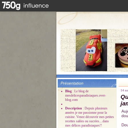
Présentation
14 n
Blog
: Le blog de
mesdelicesparadisiaques.over-
Qu
blog.com
ja
Description
: Depuis plusieurs
Auj
années je me passionne pour la
dou
cuisine. Venez découvrir mes petites
recettes salées ou sucrées....dans
Dou
mes délices paradisiaques!!