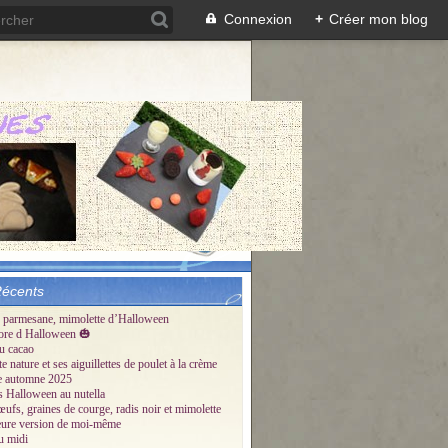
Connexion
+
Créer mon blog
Récents
 parmesane, mimolette d’Halloween
ore d Halloween 🎃
u cacao
te nature et ses aiguillettes de poulet à la crème
tte automne 2025
és Halloween au nutella
œufs, graines de courge, radis noir et mimolette
eure version de moi-même
u midi