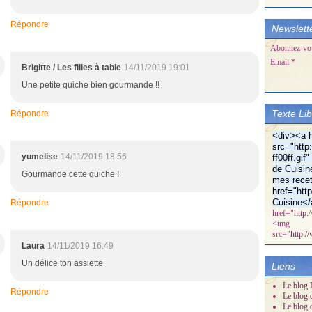
Répondre
Newslett
Abonnez-vous
Email
Brigitte / Les filles à table
14/11/2019 19:01
Une petite quiche bien gourmande !!
Texte Li
Répondre
<div><a h
src="http:
yumelise
14/11/2019 18:56
ff00ff.gi
de Cuisin
Gourmande cette quiche !
mes recet
href="htt
Cuisine</
Répondre
href="
http:
<img
src="
http:/
Laura
14/11/2019 16:49
Un délice ton assiette
Liens
Le blog D
Répondre
Le blog 
Le blog 