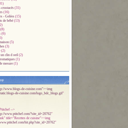
31)
-crustacés
(31)
rs
(16)
es - Gelées
(15)
ts de bébé
(13)
2)
(8)
s
(6)
6)
maison
(5)
hes
(3)
e
(2)
un clin d oeil
(2)
aromatiques
(1)
de mesure
(1)
bre
tp://www.blogs-de-cuisine.com"><img
/static.blogs-de-cuisine.com/logo_bdc_blogs.gif
"
titchef -->
tp://www.ptitchef.com/?site_id=20762
"
ank" title="Recettes de cuisine"><img
/www.ptitchef.com/hit.php?site_id=20762
"