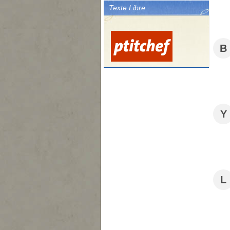
Texte Libre
B
Y
L