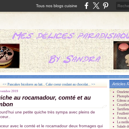
Tous nos blogs cuisine
Articles 
<< Pancakes bicolores au lait...
Cake coeur coulant au chocolat... >>
ovembre 2019
Omelette
Photoph
iche au rocamadour, comté et au
Gâteau a
mbon
Croziflet
Tartifle
ourd'hui une petite quiche très sympa avec pleins de
Feuillet
ceur..
Avocat, 
La meill
ceur avec le comté et le rocamadour deux fromages qui
Salade d