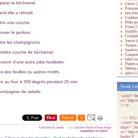
parer la béchamel.
Glaces
(
Poissons
nd elle a refroidi.
mes loisi
Confitur
tre une couche.
Petits po
Fruits
(1
Soufflés
poser le jambon.
Cocktail
Sauces
(
tre les champignons.
Tisanes 
radisiaques.over-
Sandwic
ettre couche de béchamel.
Compot
Index en 
ouvrir d'une autre pâte feuilletée.
Plantes 
Tableau 
re des feuilles ou autres motifs.
quice
(1)
re au four à 200 degrés pendant 25 min.
Texte Li
ompagner de salade.
<a href="
ht
src="
http:/
/></a>
Repost
0
<!-- TAG P
<a href="
ht
target="_bl
Published by sandra
-
dans
Quiches-Tourtes-Pizzas-Wraps
commenter cet article
…
src="
http:/
border=0