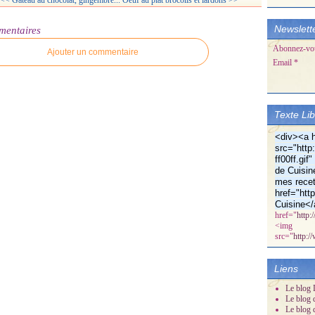
<< Gâteau au chocolat, gingembre...
Oeuf au plat brocolis et lardons >>
Newslett
mentaires
Abonnez-vous
Ajouter un commentaire
Email
Texte Li
<div><a h
src="http:
ff00ff.gi
de Cuisin
mes recet
href="htt
Cuisine</
href="
http:
<img
src="
http:/
Liens
Le blog D
Le blog 
Le blog 