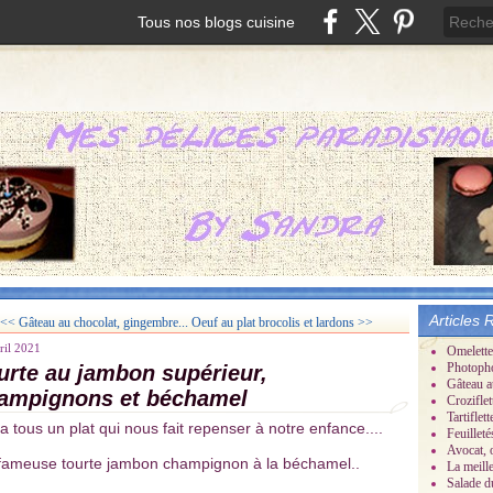
Tous nos blogs cuisine
Articles 
<< Gâteau au chocolat, gingembre...
Oeuf au plat brocolis et lardons >>
ril 2021
Omelette
Photoph
urte au jambon supérieur,
Gâteau a
ampignons et béchamel
Croziflet
Tartifle
a tous un plat qui nous fait repenser à notre enfance....
Feuillet
Avocat, 
fameuse tourte jambon champignon à la béchamel..
La meill
Salade d