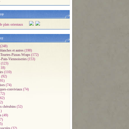
r
bre
es
(248)
blanches et autres
(190)
Tourtes-Pizzas-Wraps
(172)
-Pain-Viennoiseries
(153)
(123)
118)
irs
(110)
s
(92)
91)
ises
(74)
iques-conviviaux
(74)
72)
62)
2)
ts chérubins
(52)
1)
s
(49)
7)
5)
 sucrées
(32)