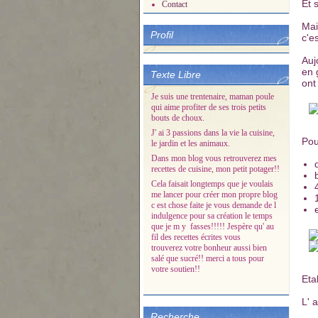
Et s
Contact
Mai
Profil
c'es
Auj
en 
Texte Libre
ont
Je suis une trentenaire, maman poule
qui aime profiter de ses trois petits
bouts de choux.
J' ai 3 passions dans la vie la cuisine,
Pou
le jardin et les animaux.
Dans mon blog vous retrouverez mes
recettes de cuisine, mon petit potager!!
Cela faisait longtemps que je voulais
me lancer pour créer mon propre blog
c est chose faite je vous demande de l
indulgence pour sa création le temps
que je m y fasses!!!!! Jespère qu' au
fil des recettes écrites vous
trouverez votre bonheur aussi bien
salé que sucré!! merci a tous pour
votre soutien!!
Etal
L' 
Recherche