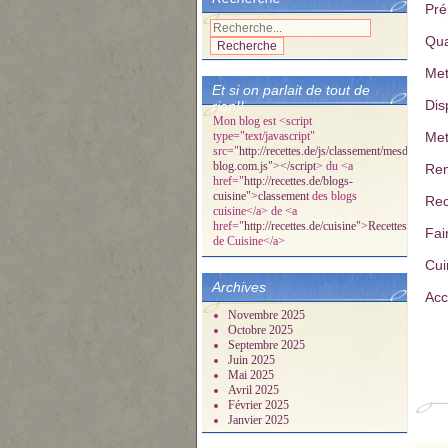
Pré
Qua
Met
Et si on parlait de tout de
Dis
rien!!
Mon blog est <script
type="text/javascript"
Met
src="
http://recettes.de/js/classement/mesdelicespa
blog.com.js"></script
> du <a
Rem
href="
http://recettes.de/blogs-
cuisine">classement
des blogs
Rec
cuisine</a> de <a
href="
http://recettes.de/cuisine">Recettes
Fai
de Cuisine</a>
Cui
Archives
Acc
Novembre 2025
Octobre 2025
Septembre 2025
Juin 2025
Mai 2025
Avril 2025
Février 2025
Janvier 2025