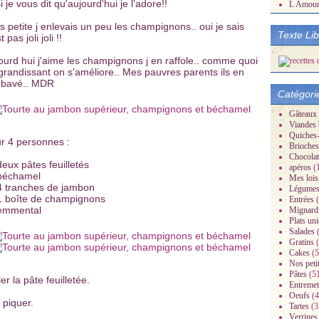
i je vous dit qu'aujourd'hui je l'adore!!
L Amou
s petite j enlevais un peu les champignons.. oui je sais
Texte Li
t pas joli joli !!
ourd hui j'aime les champignons j en raffole.. comme quoi
grandissant on s'améliore.. Mes pauvres parents ils en
 bavé.. MDR
Catégori
Gâteaux
Viandes 
Quiches-
r 4 personnes :
Brioches
Chocolat
deux pâtes feuilletés
apéros
(
béchamel
Mes lois
4 tranches de jambon
Légume
1 boîte de champignons
Entrées
(
emmental
Mignard
Plats un
Salades
(
Gratins
(
Cakes
(5
Nos peti
Pâtes
(5
er la pâte feuilletée.
Entremet
Oeufs
(4
a piquer.
Tartes
(3
Verrines