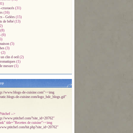
31)
-crustacés
(31)
rs
(16)
es - Gelées
(15)
ts de bébé
(13)
2)
(8)
s
(6)
6)
maison
(5)
hes
(3)
e
(2)
un clin d oeil
(2)
aromatiques
(1)
de mesure
(1)
bre
tp://www.blogs-de-cuisine.com"><img
/static.blogs-de-cuisine.com/logo_bdc_blogs.gif
"
titchef -->
tp://www.ptitchef.com/?site_id=20762
"
ank" title="Recettes de cuisine"><img
/www.ptitchef.com/hit.php?site_id=20762
"