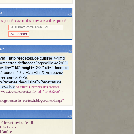
er
 pour être averti des nouveaux articles publiés.
bre
ref="http://recettes.de/cuisine"><img
//recettes.de/images/logos/fille-4c2b11-
f" width="150" height="200" alt="Recettes
e" border="0" /></a><br />Retrouvez
tes sur<br /><a
p://recettes.de/cuisine">Recettes de
a></div>
<a title="Cherchez des recettes"
//www.touteslesrecettes.fr/
" id="hr-ARz6o">
/widget.touteslesrecettes.fr/blogcounter/image
?
élices et envies d'émilie
de Soficook
d'Amélie