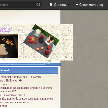
Connexion
+
Créer mon blog
Récents
 parmesane, mimolette d’Halloween
ore d Halloween 🎃
u cacao
te nature et ses aiguillettes de poulet à la crème
tte automne 2025
és Halloween au nutella
œufs, graines de courge, radis noir et mimolette
eure version de moi-même
u midi