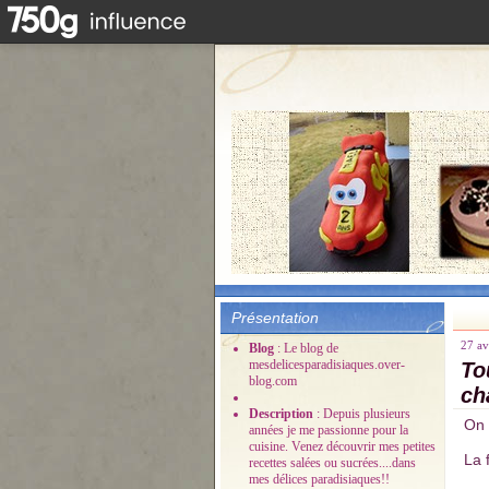
Présentation
27 av
Blog
: Le blog de
mesdelicesparadisiaques.over-
To
blog.com
ch
Description
: Depuis plusieurs
On 
années je me passionne pour la
cuisine. Venez découvrir mes petites
La 
recettes salées ou sucrées....dans
mes délices paradisiaques!!