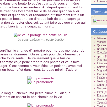
L Amou
re dans une bouteille et c’est parti.. Je vous emmène
c moi à travers les sentiers. Au départ quand on est tout
le c’est pas forcément facile de se dire qu’on va aller
Texte Li
cher et qu’on va aller randonnée et finalement il faut un
it peu se booster et se dire que bah de toute façon ça
t à rien de rester chez soi, autant faire quelque chose qui
se du bien à notre corps, au moral ..
Catégori
Gâteaux
Je vous partage ma petite bouille
Viandes 
Quiches-
Brioches
ourd’hui, je change d’itinéraire pour ne pas me lasser de
Chocolat
taines randonnées.. On est parti pour deux heures de
apéros
(
che toute seule.. Heureusement que je fais ce
Mes lois
t comme ça je peux prendre des photos et vous faire
Légume
tager. C’est comme si vous étiez un petit peu avec moi.
Entrées
(
a un beau reflet dans l eau. Le beau miroir. J’adore!!
Mignard
Plats un
Salades
(
Gratins
(
Cakes
(5
Nos peti
Pâtes
(5
 le long du chemin, ma petite plume qui dit que
Entremet
alement on est sur le bon chemin de la vie.
Oeufs
(4
Tartes
(3
Verrines