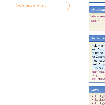
Ajouter un commentaire
Newslett
Abonnez-vous
Email
Texte Li
<div><a h
src="http:
ff00ff.gi
de Cuisin
mes recet
href="htt
Cuisine</
href="
http:
<img
src="
http:/
Liens
Le blog D
Le blog 
Le blog 