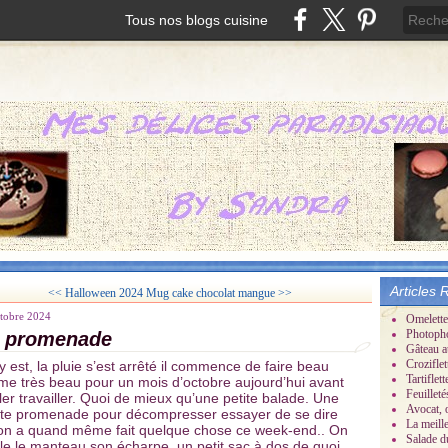
Tous nos blogs cuisine
Articles 
<< Halloween 2024
Mug cake chocolat mangue >>
tobre 2024
Omelette
Photoph
 promenade
Gâteau a
Croziflet
y est, la pluie s’est arrêté il commence de faire beau
Tartifle
e très beau pour un mois d’octobre aujourd’hui avant
Feuillet
ller travailler. Quoi de mieux qu’une petite balade. Une
Avocat, 
ite promenade pour décompresser essayer de se dire
La meill
on a quand même fait quelque chose ce week-end.. On
Salade d
ile le manteau son écharpe, un petit sac à dos de quoi