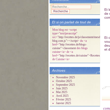
Et 
de 
com
Et si on parlait de tout de
rien!!
Mon blog est <script
type="text/javascript"
src="
http://recettes.de/js/classement/mesdelicespa
Et 
blog.com.js"></script
> du <a
vou
href="
http://recettes.de/blogs-
deu
cuisine">classement
des blogs
et d
cuisine</a> de <a
href="
http://recettes.de/cuisine">Recettes
de Cuisine</a>
Archives
Novembre 2025
Octobre 2025
Septembre 2025
Juin 2025
Mai 2025
Avril 2025
Février 2025
Janvier 2025
com