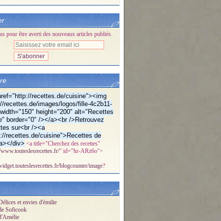
er
 pour être averti des nouveaux articles publiés.
bre
ref="http://recettes.de/cuisine"><img
//recettes.de/images/logos/fille-4c2b11-
f" width="150" height="200" alt="Recettes
e" border="0" /></a><br />Retrouvez
tes sur<br /><a
p://recettes.de/cuisine">Recettes de
a></div>
<a title="Cherchez des recettes"
//www.touteslesrecettes.fr/
" id="hr-ARz6o">
/widget.touteslesrecettes.fr/blogcounter/image
?
élices et envies d'émilie
de Soficook
d'Amélie