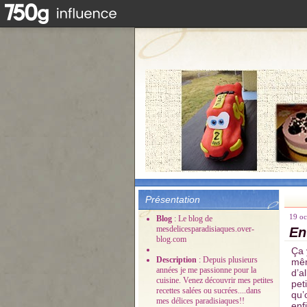
Présentation
19 oc
Blog
: Le blog de
mesdelicesparadisiaques.over-
En
blog.com
Ça 
Description
: Depuis plusieurs
mêm
années je me passionne pour la
d’a
cuisine. Venez découvrir mes petites
pet
recettes salées ou sucrées....dans
qu’
mes délices paradisiaques!!
enf