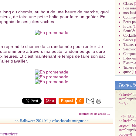
Glaces
(
Poissons
le long du chemin, au bout de une heure de marche, quoi
mes loisi
mieux, de faire une petite halte pour faire un goûter. En
Confitur
pagnie de ses jolies vaches..
Petits po
Fruits
(1
Soufflés
Cocktail
Sauces
(
Tisanes 
radisiaques.over-
on reprend le chemin de la randonnée pour rentrer. Je
Sandwic
s ai emmené à travers ma petite randonnée qui a duré
Compot
x heures. Et c’est maintenant le temps de faire son sac
Index en 
’aller travailler.
Plantes 
Tableau 
quice
(1)
Texte Li
<a href="
ht
src="
http:/
Repost
0
/></a>
commenter cet article
…
<!-- TAG P
<< Halloween 2024
Mug cake chocolat mangue >>
<a href="
ht
target="_bl
src="
http:/
mentaires
border=0