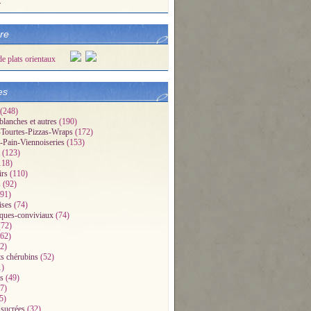
r
bre
es
(248)
blanches et autres
(190)
Tourtes-Pizzas-Wraps
(172)
-Pain-Viennoiseries
(153)
(123)
118)
irs
(110)
s
(92)
91)
ises
(74)
iques-conviviaux
(74)
72)
62)
2)
ts chérubins
(52)
1)
s
(49)
7)
5)
 sucrées
(32)