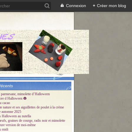
Connexion
+
Créer mon blog
Récents
 parmesane, mimolette d’Halloween
ore d Halloween 🎃
u cacao
te nature et ses aiguillettes de poulet à la crème
tte automne 2025
és Halloween au nutella
œufs, graines de courge, radis noir et mimolette
eure version de moi-même
u midi