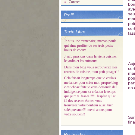
Contact
boi
ave
seu
Profil
mar
pet
ser
Texte Libre
fas
Je suis une trentenaire, maman poule
qui aime profiter de ses trois petits
bouts de choux.
J' ai 3 passions dans la vie la cuisine,
le jardin et les animaux.
Auj
Dans mon blog vous retrouverez mes
cer
recettes de cuisine, mon petit potager!!
mar
pos
Cela faisait longtemps que je voulais
me lancer pour créer mon propre blog
par
c est chose faite je vous demande de l
on 
indulgence pour sa création le temps
que je m y fasses!!!!! Jespère qu' au
fil des recettes écrites vous
trouverez votre bonheur aussi bien
salé que sucré!! merci a tous pour
votre soutien!!
Sur
fin
Recherche