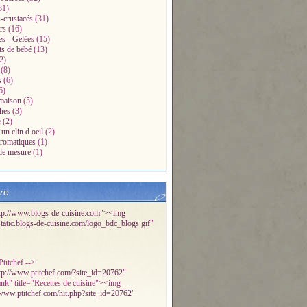
31)
-crustacés
(31)
rs
(16)
es - Gelées
(15)
ts de bébé
(13)
2)
(8)
s
(6)
6)
maison
(5)
hes
(3)
e
(2)
un clin d oeil
(2)
aromatiques
(1)
de mesure
(1)
bre
tp://www.blogs-de-cuisine.com"><img
/static.blogs-de-cuisine.com/logo_bdc_blogs.gif
"
titchef -->
tp://www.ptitchef.com/?site_id=20762
"
ank" title="Recettes de cuisine"><img
/www.ptitchef.com/hit.php?site_id=20762
"