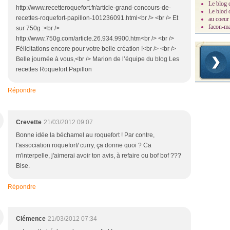
Le blog 
http://www.recetteroquefort.fr/article-grand-concours-de-
Le blod
recettes-roquefort-papillon-101236091.html<br /> <br /> Et
au coeur 
facon-m
sur 750g :<br />
http://www.750g.com/article.26.934.9900.htm<br /> <br />
Félicitations encore pour votre belle création !<br /> <br />
Belle journée à vous,<br /> Marion de l’équipe du blog Les
recettes Roquefort Papillon
Répondre
Crevette
21/03/2012 09:07
Bonne idée la béchamel au roquefort ! Par contre,
l'association roquefort/ curry, ça donne quoi ? Ca
m'interpelle, j'aimerai avoir ton avis, à refaire ou bof bof ???
Bise.
Répondre
Clémence
21/03/2012 07:34