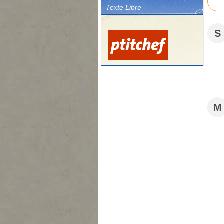
Texte Libre
S
M