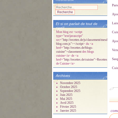
Pars
Ajou
Lais
Et si on parlait de tout de
rien!!
Mon blog est <script
Cuir
type="text/javascript"
src="
http://recettes.de/js/classement/mesdelicespa
Ajou
blog.com.js"></script
> du <a
href="
http://recettes.de/blogs-
Vers
cuisine">classement
des blogs
cuisine</a> de <a
Saup
href="
http://recettes.de/cuisine">Recettes
de Cuisine</a>
Cuir
Archives
Novembre 2025
Octobre 2025
Septembre 2025
Juin 2025
Mai 2025
Avril 2025
Février 2025
com
Janvier 2025