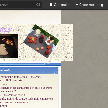
Connexion
+
Créer mon blog
Récents
 parmesane, mimolette d’Halloween
ore d Halloween 🎃
u cacao
te nature et ses aiguillettes de poulet à la crème
tte automne 2025
és Halloween au nutella
œufs, graines de courge, radis noir et mimolette
eure version de moi-même
u midi