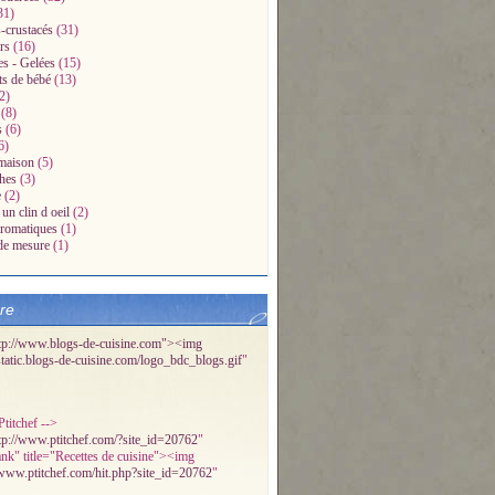
31)
-crustacés
(31)
rs
(16)
es - Gelées
(15)
ts de bébé
(13)
2)
(8)
s
(6)
6)
maison
(5)
hes
(3)
e
(2)
un clin d oeil
(2)
aromatiques
(1)
de mesure
(1)
bre
tp://www.blogs-de-cuisine.com"><img
/static.blogs-de-cuisine.com/logo_bdc_blogs.gif
"
titchef -->
tp://www.ptitchef.com/?site_id=20762
"
ank" title="Recettes de cuisine"><img
/www.ptitchef.com/hit.php?site_id=20762
"