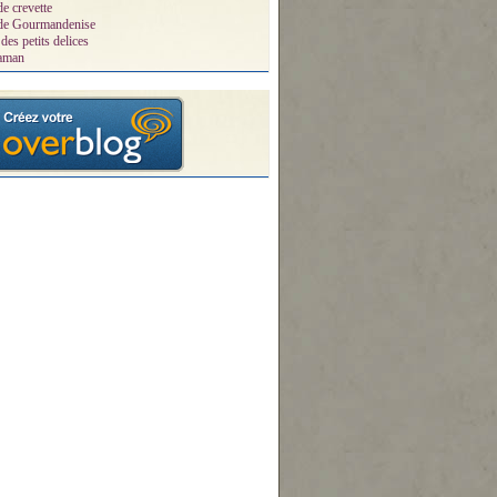
de crevette
 de Gourmandenise
des petits delices
aman