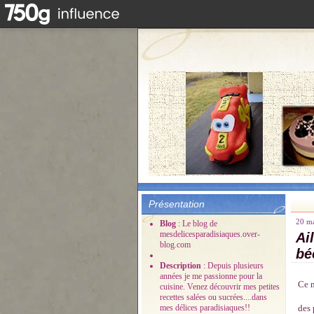
Présentation
20 m
Blog
: Le blog de
mesdelicesparadisiaques.over-
Ai
blog.com
bé
Description
: Depuis plusieurs
années je me passionne pour la
Ce m
cuisine. Venez découvrir mes petites
recettes salées ou sucrées....dans
mes délices paradisiaques!!
des 