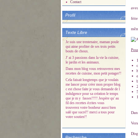
Contact
avec
Profil
frit
même
Texte Libre
Je suis une trentenaire, maman poule
qui aime profiter de ses trois petits
Pour
bouts de choux.
J' ai 3 passions dans la vie la cuisine,
le jardin et les animaux.
Dans mon blog vous retrouverez mes
recettes de cuisine, mon petit potager!!
Cela faisait longtemps que je voulais
me lancer pour créer mon propre blog
c est chose faite je vous demande de l
indulgence pour sa création le temps
que je m y fasses!!!!! Jespère qu' au
fil des recettes écrites vous
trouverez votre bonheur aussi bien
salé que sucré!! merci a tous pour
Dans
votre soutien!!
Vers
Disp
Recherche