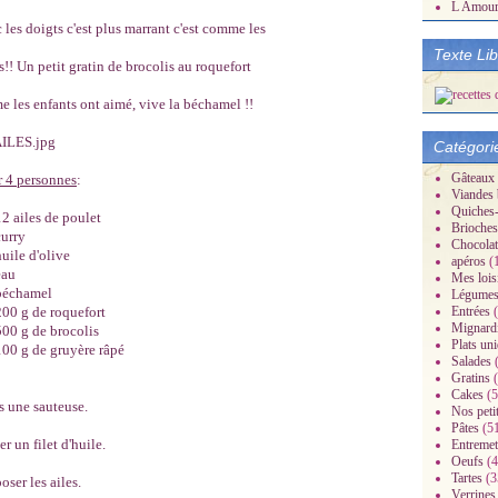
L Amou
 les doigts c'est plus marrant c'est comme les
Texte Li
es!! Un petit gratin de brocolis au roquefort
 les enfants ont aimé, vive la béchamel !!
Catégori
Gâteaux
 4 personnes
:
Viandes 
Quiches-
12 ailes de poulet
Brioches
curry
Chocolat
huile d'olive
apéros
(
eau
Mes lois
béchamel
Légume
200 g de roquefort
Entrées
(
Mignard
500 g de brocolis
Plats un
100 g de gruyère râpé
Salades
(
Gratins
(
Cakes
(5
 une sauteuse.
Nos peti
Pâtes
(5
er un filet d'huile.
Entremet
Oeufs
(4
Tartes
(3
oser les ailes.
Verrines