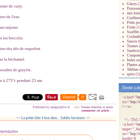
Glaces
(
emer de curry.
Poissons
mes loisi
ter de l'eau.
Confitur
Petits po
ser mijoter.
Fruits
(1
Soufflés
Cocktail
e les brocolis.
Sauces
(
Tisanes 
radisiaques.over-
ter des dés de roquefort.
Sandwic
Compot
er la béchamel.
Index en 
Plantes 
Tableau 
oudrer de gruyère.
quice
(1)
e à 275°c pendant 25 mn.
Texte Li
Repost
0
<a href="
ht
src="
http:/
/></a>
Published by tanagui@live.fr
-
dans
Viandes blanches et autres
commenter cet article
…
<< La petite bête à bon dieu...
Sablés bicolores >>
<!-- TAG P
<a href="
ht
target="_bl
mentaires
src="
http:/
border=0