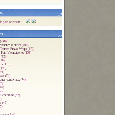
r
bre
es
(248)
blanches et autres
(190)
Tourtes-Pizzas-Wraps
(172)
-Pain-Viennoiseries
(153)
(123)
118)
irs
(110)
s
(92)
91)
ises
(74)
iques-conviviaux
(74)
72)
62)
2)
ts chérubins
(52)
1)
s
(49)
7)
5)
 sucrées
(32)