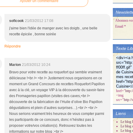
Ajouter un commentaire
Newslett
Abonnez-vous
soficook
21/03/2012 17:08
Email
j'aime bien l'idée de manger avec les doigts , une belle
recette épicée , bonne soirée
Répondre
Texte Li
<div><a h
src="http:
Marion
21/03/2012 10:24
ff00ff.gi
de Cuisin
Bravo pour votre recette au roquefort qui semble vraiment
mes recet
délicieuse !<br /> <br /> Justement nous organisons en ce
href="htt
moment un Grand Concours de recettes Roquefort Papillon
Cuisine</
avec à la clé, un voyage VIP à la découverte du savoir-faire
href="
http:
<img
des Fromageries papillon (visites des caves,<br />
src="
http:/
découverte de la fabrication de l’Huile d’olive Bio Papillon
dégustations et plein d’autres surprises…).<br /> <br />
Liens
Nous serions vraiment très heureux de vous compter parmi
les participants de ce concours, donc n’hésitez pas à
Le blog D
proposer votre/vos création(s). Retrouvez toutes les
Le blog 
Le blog 
informations sur notre blog :<br />