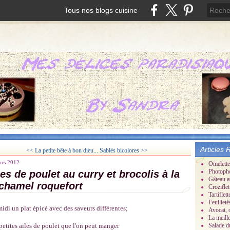
Tous nos blogs cuisine
Articles 
<< La petite bête à bon dieu...
Sablés bicolores >>
ars 2012
Omelette
Photoph
les de poulet au curry et brocolis à la
Gâteau a
chamel roquefort
Croziflet
Tartifle
Feuillet
idi un plat épicé avec des saveurs différentes;
Avocat, 
La meill
petites ailes de poulet que l'on peut manger
Salade d