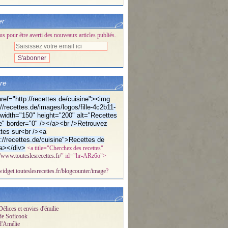
er
 pour être averti des nouveaux articles publiés.
bre
ref="http://recettes.de/cuisine"><img
//recettes.de/images/logos/fille-4c2b11-
f" width="150" height="200" alt="Recettes
e" border="0" /></a><br />Retrouvez
tes sur<br /><a
p://recettes.de/cuisine">Recettes de
a></div>
<a title="Cherchez des recettes"
//www.touteslesrecettes.fr/
" id="hr-ARz6o">
/widget.touteslesrecettes.fr/blogcounter/image
?
élices et envies d'émilie
de Soficook
d'Amélie