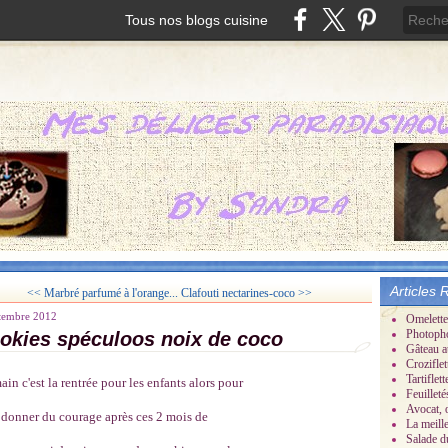
Tous nos blogs cuisine
Articles 
<< Marbré parfumé à l'orange...
Clafouti nectarines-coco >>
tembre 2012
Omelette
Photoph
okies spéculoos noix de coco
Gâteau a
Croziflet
Tartifle
in c'est la rentrée pour les enfants alors pour
Feuillet
Avocat, 
 donner du courage après ces 2 mois de
La meill
Salade d