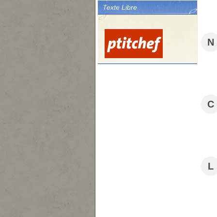
Texte Libre
N
C
L