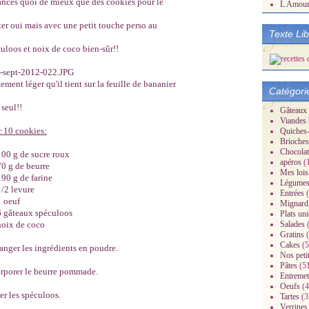
nces quoi de mieux que des cookies pour le
L Amou
er oui mais avec une petit touche perso au
Texte Li
uloos et noix de coco bien-sûr!!
ement léger qu'il tient sur la feuille de bananier
Catégori
 seul!!
Gâteaux
Viandes 
 10 cookies:
Quiches-
Brioches
Chocolat
100 g de sucre roux
apéros
(
70 g de beurre
Mes lois
190 g de farine
Légume
1/2 levure
Entrées
(
1 oeuf
Mignard
6 gâteaux spéculoos
Plats un
noix de coco
Salades
(
Gratins
(
Cakes
(5
nger les ingrédients en poudre.
Nos peti
Pâtes
(5
rporer le beurre pommade.
Entremet
Oeufs
(4
r les spéculoos.
Tartes
(3
Verrines