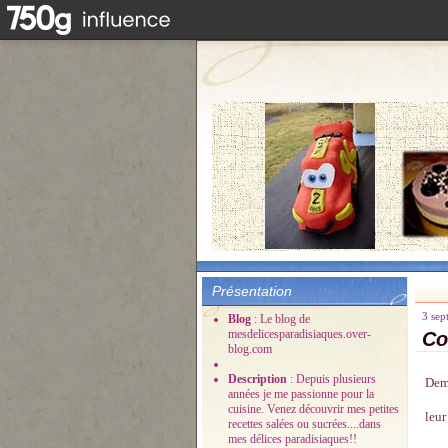
Présentation
3 sep
Blog
: Le blog de
mesdelicesparadisiaques.over-
Co
blog.com
Description
: Depuis plusieurs
Dema
années je me passionne pour la
cuisine. Venez découvrir mes petites
leur
recettes salées ou sucrées....dans
mes délices paradisiaques!!