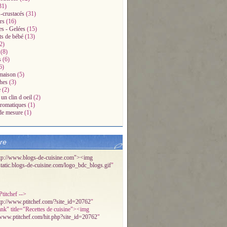
31)
-crustacés
(31)
rs
(16)
es - Gelées
(15)
ts de bébé
(13)
2)
(8)
s
(6)
6)
maison
(5)
hes
(3)
e
(2)
un clin d oeil
(2)
aromatiques
(1)
de mesure
(1)
bre
tp://www.blogs-de-cuisine.com"><img
/static.blogs-de-cuisine.com/logo_bdc_blogs.gif
"
titchef -->
tp://www.ptitchef.com/?site_id=20762
"
ank" title="Recettes de cuisine"><img
/www.ptitchef.com/hit.php?site_id=20762
"