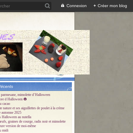
Connexion
+
Créer mon blog
Récents
 parmesane, mimolette d’Halloween
ore d Halloween 🎃
u cacao
te nature et ses aiguillettes de poulet à la crème
tte automne 2025
és Halloween au nutella
œufs, graines de courge, radis noir et mimolette
eure version de moi-même
u midi