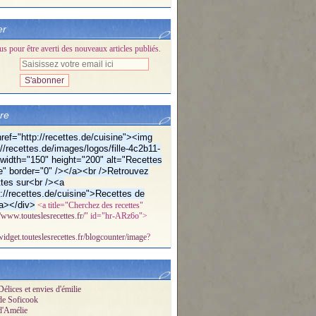
er
 pour être averti des nouveaux articles publiés.
bre
ref="http://recettes.de/cuisine"><img
//recettes.de/images/logos/fille-4c2b11-
f" width="150" height="200" alt="Recettes
e" border="0" /></a><br />Retrouvez
tes sur<br /><a
p://recettes.de/cuisine">Recettes de
a></div>
<a title="Cherchez des recettes"
//www.touteslesrecettes.fr/
" id="hr-ARz6o">
/widget.touteslesrecettes.fr/blogcounter/image
?
élices et envies d'émilie
de Soficook
d'Amélie