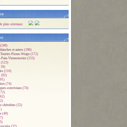
r
bre
es
(248)
blanches et autres
(190)
Tourtes-Pizzas-Wraps
(172)
-Pain-Viennoiseries
(153)
(123)
118)
irs
(110)
s
(92)
91)
ises
(74)
iques-conviviaux
(74)
72)
62)
2)
ts chérubins
(52)
1)
s
(49)
7)
5)
 sucrées
(32)