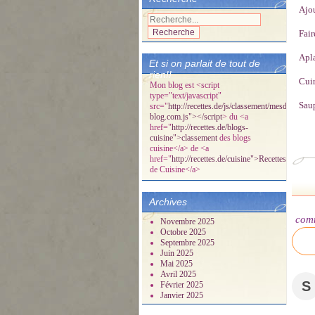
Ajou
Fair
Apla
Et si on parlait de tout de
rien!!
Cui
Mon blog est <script
type="text/javascript"
Saup
src="
http://recettes.de/js/classement/mesdelicespa
blog.com.js"></script
> du <a
href="
http://recettes.de/blogs-
cuisine">classement
des blogs
cuisine</a> de <a
href="
http://recettes.de/cuisine">Recettes
de Cuisine</a>
Archives
com
Novembre 2025
Octobre 2025
Septembre 2025
Juin 2025
Mai 2025
Avril 2025
S
Février 2025
Janvier 2025