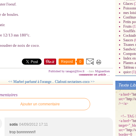
Glaces
(
ter l'oeuf.
Poissons
mes loisi
e de boules.
Confitur
Petits po
tir.
Fruits
(1
Soufflés
re 12/13 mn 180°c.
Cocktail
Sauces
(
Tisanes 
oudrer de noix de coco.
radisiaques.over-
Sandwic
Compot
Index en 
Repost
0
Plantes 
Tableau 
Published by tanagui@live.fr
-
dans
Mignardises
quice
(1)
commenter cet article
…
<< Marbré parfumé à l'orange...
Clafouti nectarines-coco >>
Texte Li
mentaires
<a href="
ht
src="
http:/
/></a>
Ajouter un commentaire
<!-- TAG P
<a href="
ht
sotis
04/09/2012 17:11
target="_bl
src="
http:/
trop bonnnnnn!!
border=0