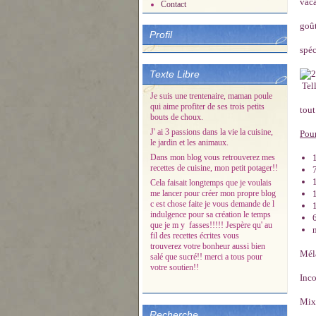
vaca
Contact
goût
Profil
spéc
Texte Libre
Tell
Je suis une trentenaire, maman poule
qui aime profiter de ses trois petits
tout
bouts de choux.
J' ai 3 passions dans la vie la cuisine,
Pour
le jardin et les animaux.
Dans mon blog vous retrouverez mes
recettes de cuisine, mon petit potager!!
Cela faisait longtemps que je voulais
me lancer pour créer mon propre blog
c est chose faite je vous demande de l
indulgence pour sa création le temps
que je m y fasses!!!!! Jespère qu' au
fil des recettes écrites vous
trouverez votre bonheur aussi bien
Méla
salé que sucré!! merci a tous pour
votre soutien!!
Inco
Mixe
Recherche