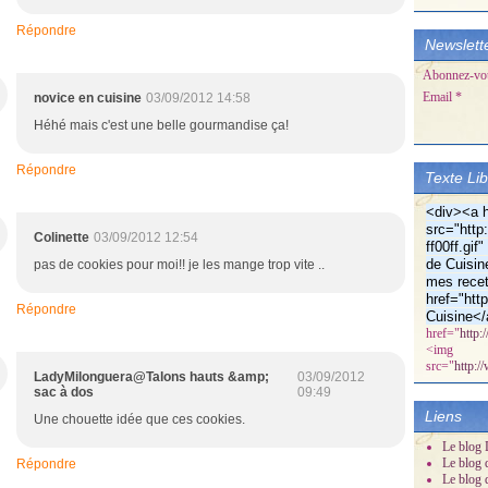
Répondre
Newslett
Abonnez-vous
Email
novice en cuisine
03/09/2012 14:58
Héhé mais c'est une belle gourmandise ça!
Répondre
Texte Li
<div><a h
src="http:
Colinette
03/09/2012 12:54
ff00ff.gi
de Cuisin
pas de cookies pour moi!! je les mange trop vite ..
mes recet
href="htt
Répondre
Cuisine</
href="
http:
<img
src="
http:/
LadyMilonguera@Talons hauts &amp;
03/09/2012
sac à dos
09:49
Liens
Une chouette idée que ces cookies.
Le blog D
Le blog 
Répondre
Le blog 