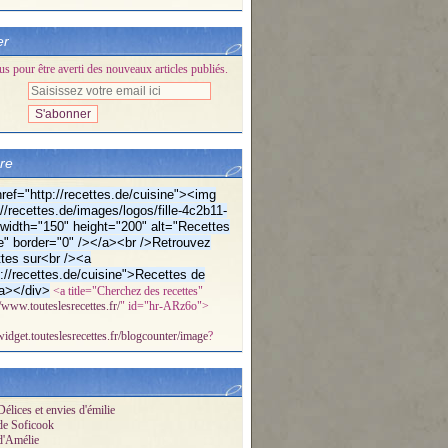
er
 pour être averti des nouveaux articles publiés.
bre
ref="http://recettes.de/cuisine"><img
//recettes.de/images/logos/fille-4c2b11-
f" width="150" height="200" alt="Recettes
e" border="0" /></a><br />Retrouvez
tes sur<br /><a
p://recettes.de/cuisine">Recettes de
a></div>
<a title="Cherchez des recettes"
//www.touteslesrecettes.fr/
" id="hr-ARz6o">
/widget.touteslesrecettes.fr/blogcounter/image
?
élices et envies d'émilie
de Soficook
d'Amélie