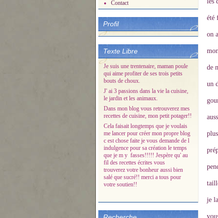
les 
Contact
été 
Profil
on a
Texte Libre
mon
Je suis une trentenaire, maman poule
de m
qui aime profiter de ses trois petits
bouts de choux.
un d
J' ai 3 passions dans la vie la cuisine,
le jardin et les animaux.
gou
Dans mon blog vous retrouverez mes
recettes de cuisine, mon petit potager!!
auss
Cela faisait longtemps que je voulais
me lancer pour créer mon propre blog
plus
c est chose faite je vous demande de l
indulgence pour sa création le temps
prép
que je m y fasses!!!!! Jespère qu' au
fil des recettes écrites vous
pend
trouverez votre bonheur aussi bien
salé que sucré!! merci a tous pour
tail
votre soutien!!
je l
vou
Recherche