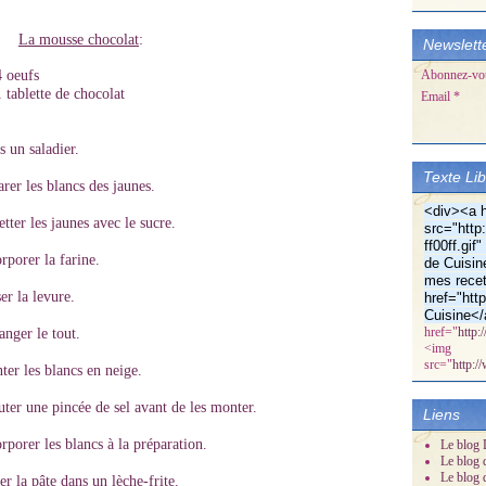
La mousse chocolat
:
Newslett
4 oeufs
Abonnez-vous
1 tablette de chocolat
Email
 un saladier.
Texte Li
rer les blancs des jaunes.
<div><a h
tter les jaunes avec le sucre.
src="http:
ff00ff.gi
rporer la farine.
de Cuisin
mes recet
er la levure.
href="htt
Cuisine</
href="
http:
nger le tout.
<img
src="
http:/
er les blancs en neige.
ter une pincée de sel avant de les monter.
Liens
rporer les blancs à la préparation.
Le blog D
Le blog 
Le blog 
er la pâte dans un lèche-frite.