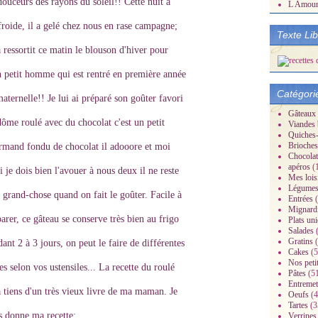
douceurs des rayons du soleil!! Cette nuit a
L Amou
froide, il a gelé chez nous en rase campagne;
Texte Li
 ressortit ce matin le blouson d'hiver pour
 petit homme qui est rentré en première année
Catégori
aternelle!! Je lui ai préparé son goûter favori
Gâteaux
ôme roulé avec du chocolat c'est un petit
Viandes 
Quiches-
Brioches
rmand fondu de chocolat il adooore et moi
Chocolat
apéros
(
i je dois bien l'avouer à nous deux il ne reste
Mes lois
Légume
 grand-chose quand on fait le goûter. Facile à
Entrées
(
Mignard
arer, ce gâteau se conserve très bien au frigo
Plats un
Salades
(
Gratins
(
ant 2 à 3 jours, on peut le faire de différentes
Cakes
(5
Nos peti
les selon vos ustensiles... La recette du roulé
Pâtes
(5
Entremet
a tiens d'un très vieux livre de ma maman. Je
Oeufs
(4
Tartes
(3
s donne ma recette:
Verrines