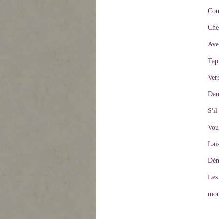
Cou
Che
Avec
Tap
Vers
Dans
S'il
Vou
Lais
Démo
Les 
mou