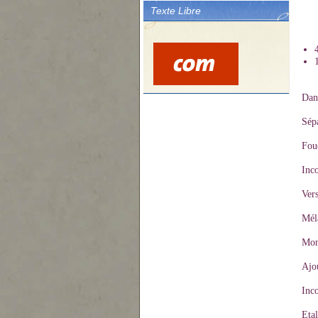
Texte Libre
Dans
Sépa
Foue
Inco
Vers
Méla
Mont
Ajou
Inco
Etal