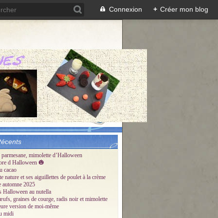
Connexion
+
Créer mon blog
Récents
 parmesane, mimolette d’Halloween
ore d Halloween 🎃
u cacao
te nature et ses aiguillettes de poulet à la crème
tte automne 2025
és Halloween au nutella
œufs, graines de courge, radis noir et mimolette
eure version de moi-même
u midi