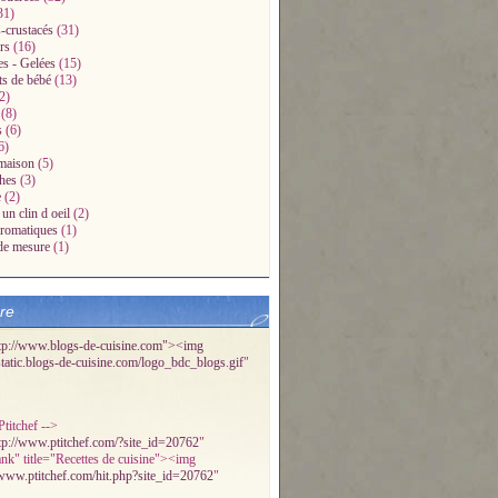
31)
-crustacés
(31)
rs
(16)
es - Gelées
(15)
ts de bébé
(13)
2)
(8)
s
(6)
6)
maison
(5)
hes
(3)
e
(2)
un clin d oeil
(2)
aromatiques
(1)
de mesure
(1)
bre
tp://www.blogs-de-cuisine.com"><img
/static.blogs-de-cuisine.com/logo_bdc_blogs.gif
"
titchef -->
tp://www.ptitchef.com/?site_id=20762
"
ank" title="Recettes de cuisine"><img
/www.ptitchef.com/hit.php?site_id=20762
"