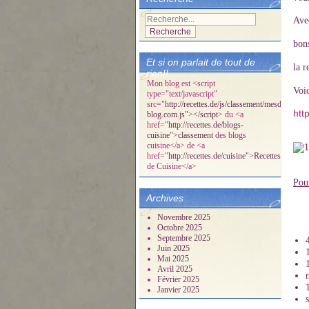
Avec
bon
Et si on parlait de tout de
la r
rien!!
Mon blog est <script
Voic
type="text/javascript"
src="
http://recettes.de/js/classement/mesdelicespa
htt
blog.com.js"></script
> du <a
href="
http://recettes.de/blogs-
cuisine">classement
des blogs
cuisine</a> de <a
href="
http://recettes.de/cuisine">Recettes
de Cuisine</a>
Pou
Archives
Novembre 2025
Octobre 2025
Septembre 2025
Juin 2025
Mai 2025
Avril 2025
Février 2025
Janvier 2025
s