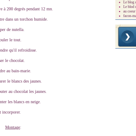
Le blog 
Le blod
re à 200 degrés pendant 12 mn.
au coeur 
facon-m
tre dans un torchon humide.
per de nutella.
uler le tout.
ndre qu'il refroidisse.
er le chocolat.
dre au bain-marie.
rer le blancs des jaunes.
uter au chocolat les jaunes.
ter les blancs en neige.
 incorporer.
Montage
: