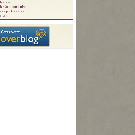
de crevette
 de Gourmandenise
des petits delices
aman