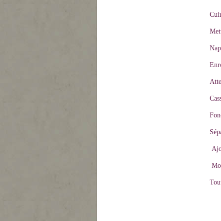
Cui
Met
Nap
Enro
Atte
Cass
Fon
Sépa
Ajo
Mon
Tout