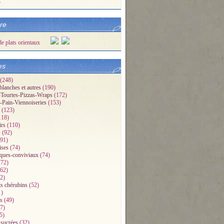
r
bre
es
(248)
blanches et autres
(190)
Tourtes-Pizzas-Wraps
(172)
-Pain-Viennoiseries
(153)
(123)
118)
irs
(110)
s
(92)
91)
ises
(74)
iques-conviviaux
(74)
72)
62)
2)
ts chérubins
(52)
1)
s
(49)
7)
5)
 sucrées
(32)