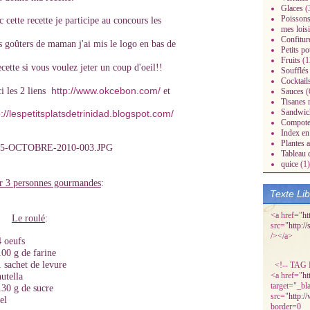
Glaces
(
Poissons
 cette recette je participe au concours les
mes loisi
Confitur
s goûters de maman j'ai mis le logo en bas de
Petits po
Fruits
(1
ecette si vous voulez jeter un coup d'oeil!!
Soufflés
Cocktail
http://www.okcebon.com/
i les 2 liens
et
Sauces
(
Tisanes 
radisiaques.over-
Sandwic
p://lespetitsplatsdetrinidad.blogspot.com/
Compot
Index en 
Plantes 
Tableau 
quice
(1)
r 3 personnes gourmandes
:
Texte Li
<a href="
ht
Le roulé
:
src="
http:/
/></a>
4 oeufs
100 g de farine
1 sachet de levure
<!-- TAG P
<a href="
ht
nutella
target="_bl
130 g de sucre
src="
http:/
el
border=0