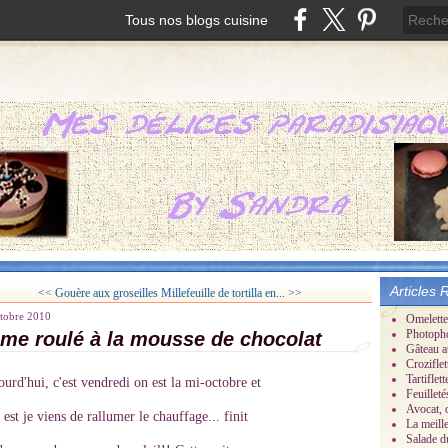
Tous nos blogs cuisine
Articles 
<< Gouère aux groseilles
Millefeuille de tortilla en... >>
tobre 2010
Omelette
Photoph
me roulé à la mousse de chocolat
Gâteau a
Croziflet
Tartifle
urd'hui, c'est vendredi on est la mi-octobre et
Feuillet
Avocat, 
 est je viens de rallumer le chauffage... finit
La meill
Salade d