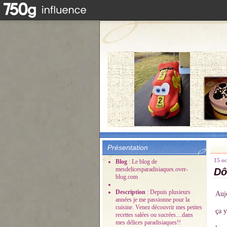
Présentation
15 oc
Blog
: Le blog de
mesdelicesparadisiaques.over-
Dô
blog.com
Description
: Depuis plusieurs
Aujo
années je me passionne pour la
cuisine. Venez découvrir mes petites
ça y
recettes salées ou sucrées....dans
mes délices paradisiaques!!