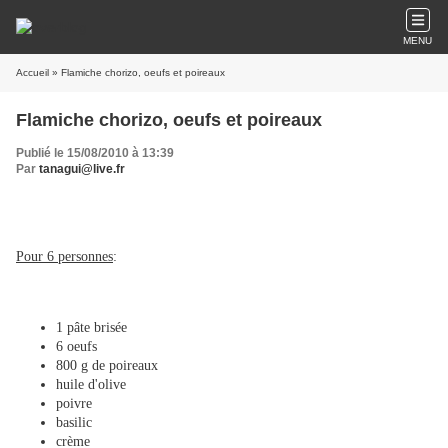
MENU
Accueil
» Flamiche chorizo, oeufs et poireaux
Flamiche chorizo, oeufs et poireaux
Publié le 15/08/2010 à 13:39
Par
tanagui@live.fr
Pour 6 personnes
:
1 pâte brisée
6 oeufs
800 g de poireaux
huile d'olive
poivre
basilic
crème