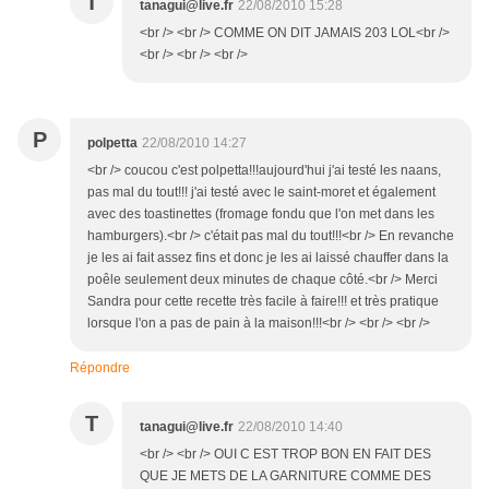
T
tanagui@live.fr
22/08/2010 15:28
<br /> <br /> COMME ON DIT JAMAIS 203 LOL<br />
<br /> <br /> <br />
P
polpetta
22/08/2010 14:27
<br /> coucou c'est polpetta!!!aujourd'hui j'ai testé les naans,
pas mal du tout!!! j'ai testé avec le saint-moret et également
avec des toastinettes (fromage fondu que l'on met dans les
hamburgers).<br /> c'était pas mal du tout!!!<br /> En revanche
je les ai fait assez fins et donc je les ai laissé chauffer dans la
poêle seulement deux minutes de chaque côté.<br /> Merci
Sandra pour cette recette très facile à faire!!! et très pratique
lorsque l'on a pas de pain à la maison!!!<br /> <br /> <br />
Répondre
T
tanagui@live.fr
22/08/2010 14:40
<br /> <br /> OUI C EST TROP BON EN FAIT DES
QUE JE METS DE LA GARNITURE COMME DES