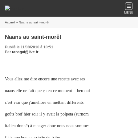
MENU
Accueil
» Naans au saint-morêt
Naans au saint-morêt
Publié le 11/08/2010 à 10:51
Par
tanagui@live.fr
Vous allez me dire encore une recette avec ses
naans elle ne fait que ça en ce moment... heu oui
c'est vrai que j'améliore en mettant différents
goûts bref hier soir il y avait la polpeta (surnom
italien donné) à manger donc nous nous sommes
faits une bonne assiette de frites