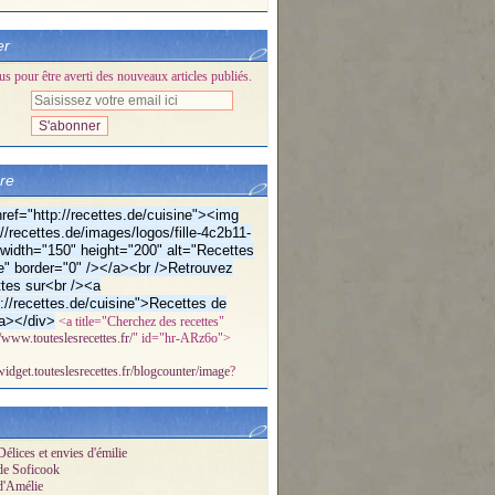
er
 pour être averti des nouveaux articles publiés.
bre
ref="http://recettes.de/cuisine"><img
//recettes.de/images/logos/fille-4c2b11-
f" width="150" height="200" alt="Recettes
e" border="0" /></a><br />Retrouvez
tes sur<br /><a
p://recettes.de/cuisine">Recettes de
a></div>
<a title="Cherchez des recettes"
//www.touteslesrecettes.fr/
" id="hr-ARz6o">
/widget.touteslesrecettes.fr/blogcounter/image
?
élices et envies d'émilie
de Soficook
d'Amélie