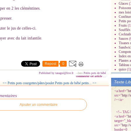
Glaces
(
Poissons
per en 2 les cléméntines.
mes loisi
Confitur
presser.
Petits po
Fruits
(1
ter le jus de celles-ci.
Soufflés
Cocktail
yer avec du lait infantile.
Sauces
(
Tisanes 
radisiaques.over-
Sandwic
Compot
Index en 
Plantes 
Repost
0
Tableau 
quice
(1)
Published by tanagui@live.fr
-
dans
Petits pots de bébé
commenter cet article
…
Texte Li
<< Petits pots courgettes/pâtes/poulet
Petits pots de bébé petits... >>
<a href="
ht
mentaires
src="
http:/
/></a>
Ajouter un commentaire
<!-- TAG P
<a href="
ht
target="_bl
src="
http:/
border=0