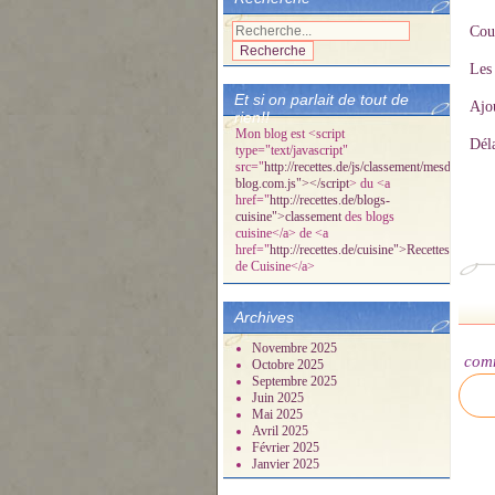
Cou
Les 
Et si on parlait de tout de
Ajou
rien!!
Mon blog est <script
Déla
type="text/javascript"
src="
http://recettes.de/js/classement/mesdelicespa
blog.com.js"></script
> du <a
href="
http://recettes.de/blogs-
cuisine">classement
des blogs
cuisine</a> de <a
href="
http://recettes.de/cuisine">Recettes
de Cuisine</a>
Archives
Novembre 2025
com
Octobre 2025
Septembre 2025
Juin 2025
Mai 2025
Avril 2025
Février 2025
Janvier 2025