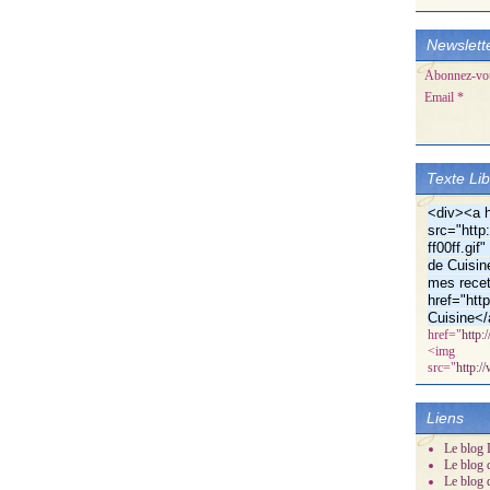
Newslett
Abonnez-vous
Email
Texte Li
<div><a h
src="http:
ff00ff.gi
de Cuisin
mes recet
href="htt
Cuisine</
href="
http:
<img
src="
http:/
Liens
Le blog D
Le blog 
Le blog 