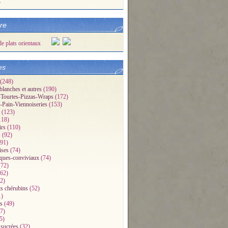
r
bre
es
(248)
blanches et autres
(190)
Tourtes-Pizzas-Wraps
(172)
-Pain-Viennoiseries
(153)
(123)
118)
irs
(110)
s
(92)
91)
ises
(74)
iques-conviviaux
(74)
72)
62)
2)
ts chérubins
(52)
1)
s
(49)
7)
5)
 sucrées
(32)