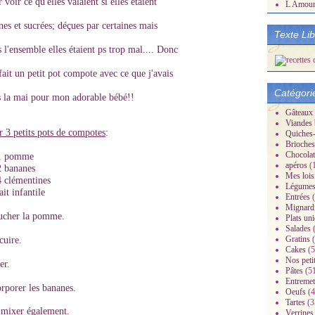
 voir ce qu'elles valaient si elles étaient
L Amou
es et sucrées; déçues par certaines mais
Texte Li
 l'ensemble elles étaient ps trop mal.... Donc
 fait un petit pot compote avec ce que j'avais
Catégori
s la mai pour mon adorable bébé!!
Gâteaux
Viandes 
r 3 petits pots de compotes
:
Quiches-
Brioches
Chocolat
1 pomme
apéros
(
2 bananes
Mes lois
4 clémentines
Légume
ait infantile
Entrées
(
Mignard
ucher la pomme.
Plats un
Salades
(
Gratins
(
cuire.
Cakes
(5
Nos peti
er.
Pâtes
(5
Entremet
rporer les bananes.
Oeufs
(4
Tartes
(3
 mixer également.
Verrines