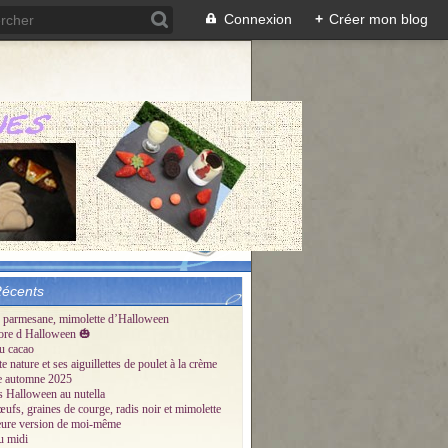
Connexion
+
Créer mon blog
Récents
 parmesane, mimolette d’Halloween
ore d Halloween 🎃
u cacao
te nature et ses aiguillettes de poulet à la crème
tte automne 2025
és Halloween au nutella
œufs, graines de courge, radis noir et mimolette
eure version de moi-même
u midi