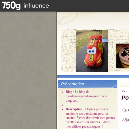
Présentation
15 n
Blog
: Le blog de
mesdelicesparadisiaques.over-
Po
blog.com
Description
: Depuis plusieurs
Ca y
années je me passionne pour la
cuisine. Venez découvrir mes petites
déjà
recettes salées ou sucrées....dans
mes délices paradisiaques!!