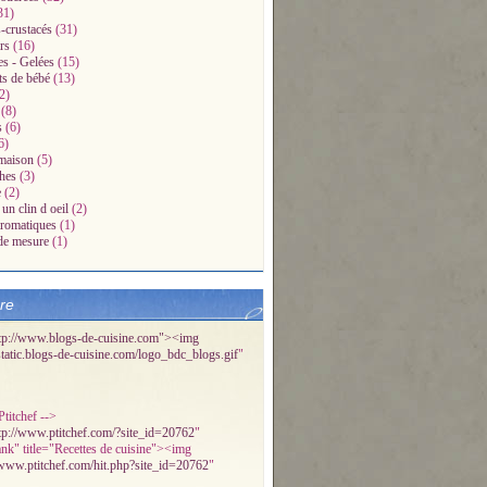
31)
-crustacés
(31)
rs
(16)
es - Gelées
(15)
ts de bébé
(13)
2)
(8)
s
(6)
6)
maison
(5)
hes
(3)
e
(2)
un clin d oeil
(2)
aromatiques
(1)
de mesure
(1)
bre
tp://www.blogs-de-cuisine.com"><img
/static.blogs-de-cuisine.com/logo_bdc_blogs.gif
"
titchef -->
tp://www.ptitchef.com/?site_id=20762
"
ank" title="Recettes de cuisine"><img
/www.ptitchef.com/hit.php?site_id=20762
"