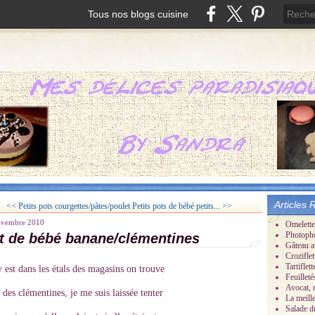
Tous nos blogs cuisine
Articles 
<< Petits pots courgettes/pâtes/poulet
Petits pots de bébé petits... >>
ovembre 2010
Omelette
Photoph
t de bébé banane/clémentines
Gâteau a
Croziflet
Tartifle
 est dans les étals des magasins on trouve
Feuillet
Avocat, 
 des clémentines, je me suis laissée tenter
La meill
Salade d