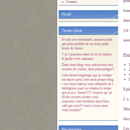
pour
Contact
bonn
Profil
dans
Texte Libre
j'ai
Je suis une trentenaire, maman poule
sou
qui aime profiter de ses trois petits
bouts de choux.
J' ai 3 passions dans la vie la cuisine,
Pou
le jardin et les animaux.
Dans mon blog vous retrouverez mes
recettes de cuisine, mon petit potager!!
Cela faisait longtemps que je voulais
l
me lancer pour créer mon propre blog
c est chose faite je vous demande de l
indulgence pour sa création le temps
Epl
que je m y fasses!!!!! Jespère qu' au
fil des recettes écrites vous
L'a 
trouverez votre bonheur aussi bien
salé que sucré!! merci a tous pour
Mix
votre soutien!!
Inco
Les
Recherche