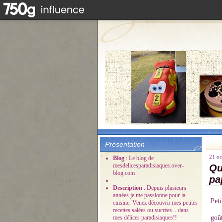
Présentation
21 oc
Blog
: Le blog de
mesdelicesparadisiaques.over-
Qu
blog.com
pa
Description
: Depuis plusieurs
années je me passionne pour la
Pet
cuisine. Venez découvrir mes petites
recettes salées ou sucrées....dans
mes délices paradisiaques!!
goû