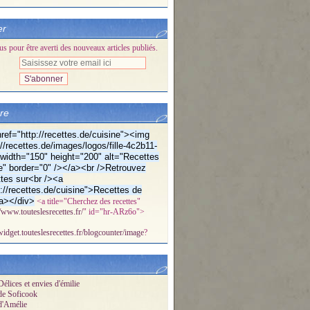
er
 pour être averti des nouveaux articles publiés.
bre
ref="http://recettes.de/cuisine"><img
//recettes.de/images/logos/fille-4c2b11-
f" width="150" height="200" alt="Recettes
e" border="0" /></a><br />Retrouvez
tes sur<br /><a
p://recettes.de/cuisine">Recettes de
a></div>
<a title="Cherchez des recettes"
//www.touteslesrecettes.fr/
" id="hr-ARz6o">
/widget.touteslesrecettes.fr/blogcounter/image
?
élices et envies d'émilie
de Soficook
d'Amélie