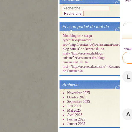
Met
Et si on parlait de tout de
rien!!
Mon blog est <script
type="text/javascript"
src="
http://recettes.de/js/classement/mesdelicespa
com
blog.com.js"></script
> du <a
href="
http://recettes.de/blogs-
cuisine">classement
des blogs
cuisine</a> de <a
href="
http://recettes.de/cuisine">Recettes
de Cuisine</a>
L
Archives
Novembre 2025
Octobre 2025
Septembre 2025
Juin 2025
Mai 2025
A
Avril 2025
Février 2025
Janvier 2025