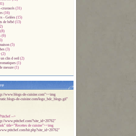
31)
-crustacés
(31)
rs
(16)
es - Gelées
(15)
ts de bébé
(13)
2)
(8)
s
(6)
6)
maison
(5)
hes
(3)
e
(2)
un clin d oeil
(2)
aromatiques
(1)
de mesure
(1)
bre
tp://www.blogs-de-cuisine.com"><img
/static.blogs-de-cuisine.com/logo_bdc_blogs.gif
"
titchef -->
tp://www.ptitchef.com/?site_id=20762
"
ank" title="Recettes de cuisine"><img
/www.ptitchef.com/hit.php?site_id=20762
"