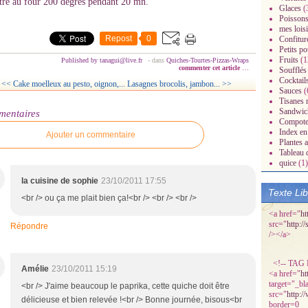
tre au four 200 degrés pendant 20 mn.
Glaces
(
Poissons
mes loisi
Repost
0
Confitur
Petits po
Fruits
(1
Published by tanagui@live.fr
-
dans
Quiches-Tourtes-Pizzas-Wraps
commenter cet article
…
Soufflés
Cocktail
<< Cake moelleux au pesto, oignon,...
Lasagnes brocolis, jambon... >>
Sauces
(
Tisanes 
radisiaques.over-
Sandwic
mentaires
Compot
Index en 
Ajouter un commentaire
Plantes 
Tableau 
quice
(1)
la cuisine de sophie
23/10/2011 17:55
Texte Li
<br /> ou ça me plait bien ça!<br /> <br /> <br />
<a href="
ht
src="
http:/
Répondre
/></a>
<!-- TAG P
Amélie
23/10/2011 15:19
<a href="
ht
target="_bl
<br /> J'aime beaucoup le paprika, cette quiche doit être
src="
http:/
délicieuse et bien relevée !<br /> Bonne journée, bisous<br
border=0