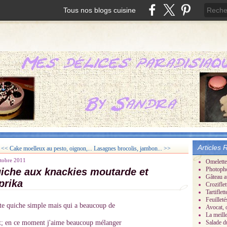
Tous nos blogs cuisine
Articles 
<< Cake moelleux au pesto, oignon,...
Lasagnes brocolis, jambon... >>
tobre 2011
Omelette
Photoph
iche aux knackies moutarde et
Gâteau a
prika
Croziflet
Tartifle
Feuillet
ite quiche simple mais qui a beaucoup de
Avocat, 
La meill
t; en ce moment j'aime beaucoup mélanger
Salade d