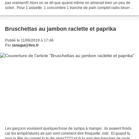
pas vraiment!! Alors on se dit que quand même on aimerait bien un peu de
soleil.. Pour 1 assiette: 1 concombre 1 tranche de pain complet radis beurre
salé tomate 1 poivron jaune...
Bruschettas au jambon raclette et paprika
Publié le 11/06/2019 à 17:46
Par
tanagui@live.fr
Les garçons voulaient quelquechose de sympa à manger.. ils avaient froids
car les températures de juin sont comment dire frisquette..mdr.. Et quand tu
sors la tête du congel tu te dis alors???? et là tu vois des tranches de raclette