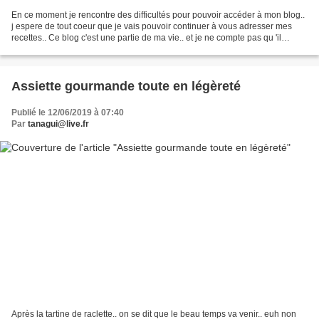
En ce moment je rencontre des difficultés pour pouvoir accéder à mon blog..
j espere de tout coeur que je vais pouvoir continuer à vous adresser mes
recettes.. Ce blog c'est une partie de ma vie.. et je ne compte pas qu 'il
s'arrête.... Donc je vois over...
Assiette gourmande toute en légèreté
Publié le 12/06/2019 à 07:40
Par
tanagui@live.fr
Après la tartine de raclette.. on se dit que le beau temps va venir.. euh non