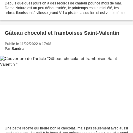
Depuis quelques jours on a des records de chaleur pour ce mois de mai.
Dame Nature est un peu déboussolée, le printemps est un mini été, les
arbres fleurissent à vitesse grand V. La piscine a souffert et est verte même
un canard ne s y baignerai pas....
Gâteau chocolat et framboises Saint-Valentin
Publié le 11/02/2022 à 17:08
Par
Sandra
Une petite recette qui fleure bon le chocolat.. mais pas seulement avec aussi
les framboises.. il s agit à la base d une préparation de gâteau yaourt auquel