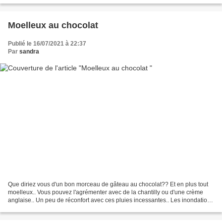
Moelleux au chocolat
Publié le 16/07/2021 à 22:37
Par
sandra
Que diriez vous d'un bon morceau de gâteau au chocolat?? Et en plus tout
moelleux.. Vous pouvez l'agrémenter avec de la chantilly ou d'une crème
anglaise.. Un peu de réconfort avec ces pluies incessantes.. Les inondations
et un gros coup de vent.. entre...