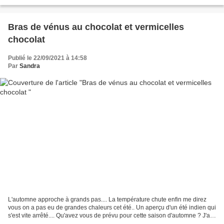
halloween.. Tu me fends...
Bras de vénus au chocolat et vermicelles
chocolat
Publié le 22/09/2021 à 14:58
Par
Sandra
L'automne approche à grands pas.... La température chute enfin me direz
vous on a pas eu de grandes chaleurs cet été.. Un aperçu d'un été indien qui
s'est vite arrêté.... Qu'avez vous de prévu pour cette saison d'automne ? J'ai
des tas des d'idées mais...