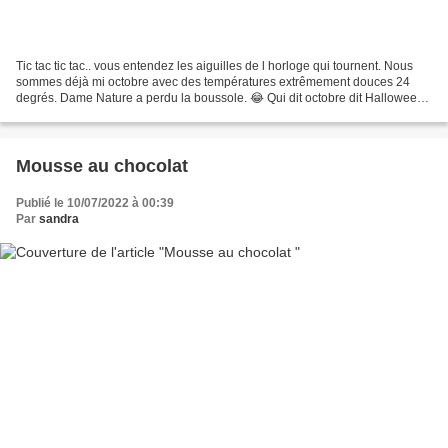
Tic tac tic tac.. vous entendez les aiguilles de l horloge qui tournent. Nous
sommes déjà mi octobre avec des températures extrêmement douces 24
degrés. Dame Nature a perdu la boussole. 😂 Qui dit octobre dit Halloween
🎃 J ai fait un mug cake au chocolat...
Mousse au chocolat
Publié le 10/07/2022 à 00:39
Par
sandra