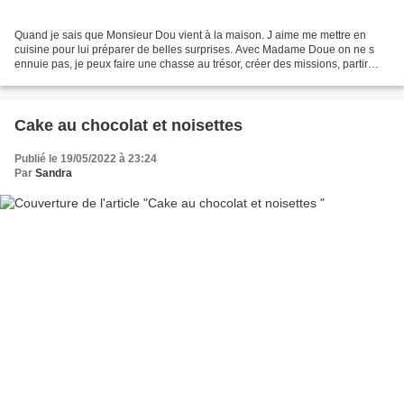
Quand je sais que Monsieur Dou vient à la maison. J aime me mettre en
cuisine pour lui préparer de belles surprises. Avec Madame Doue on ne s
ennuie pas, je peux faire une chasse au trésor, créer des missions, partir
deux jours dans des endroits insolites....
Cake au chocolat et noisettes
Publié le 19/05/2022 à 23:24
Par
Sandra