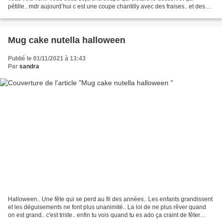
pétille.. mdr aujourd’hui c est une coupe chantilly avec des fraises.. et des
copeaux de chocolat et les...
Mug cake nutella halloween
Publié le 01/11/2021 à 13:43
Par
sandra
Halloween.. Une fête qui se perd au fil des années.. Les enfants grandissent
et les déguisements ne font plus unanimité.. La loi de ne plus rêver quand
on est grand.. c'est triste.. enfin tu vois quand tu es ado ça craint de fêter