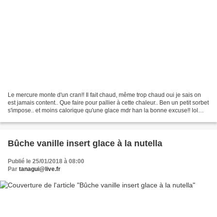
Le mercure monte d'un cran!! Il fait chaud, même trop chaud oui je sais on
est jamais content.. Que faire pour pallier à cette chaleur.. Ben un petit sorbet
s'impose.. et moins calorique qu'une glace mdr han la bonne excuse!! lol
Pour 2 personnes: 350...
Bûche vanille insert glace à la nutella
Publié le 25/01/2018 à 08:00
Par
tanagui@live.fr