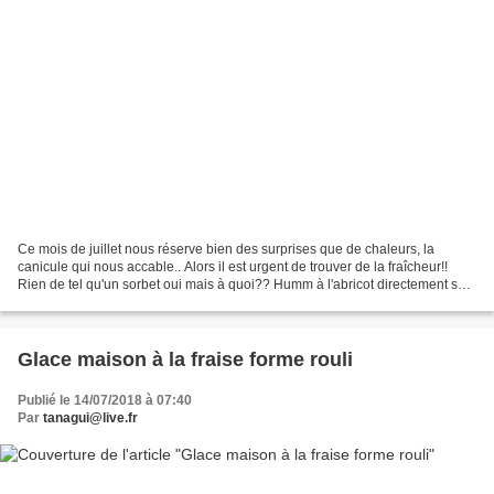
Ce mois de juillet nous réserve bien des surprises que de chaleurs, la
canicule qui nous accable.. Alors il est urgent de trouver de la fraîcheur!!
Rien de tel qu'un sorbet oui mais à quoi?? Humm à l'abricot directement sorti
du marché!! Pour 1 litre...
Glace maison à la fraise forme rouli
Publié le 14/07/2018 à 07:40
Par
tanagui@live.fr