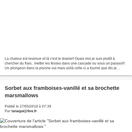
La chaleur est revenue et là c'est le drame!! Ouais moi je suis plutôt à
chercher du frais.. mettre les fesses dans une cascade ou sous un parasol!!
Un plongeon dans la piscine oui mais voilà celle-ci a tourné que dis je
verdie!! passer du turquoise à...
Sorbet aux framboises-vanillé et sa brochette
marsmallows
Publié le 27/05/2018 à 07:39
Par
tanagui@live.fr