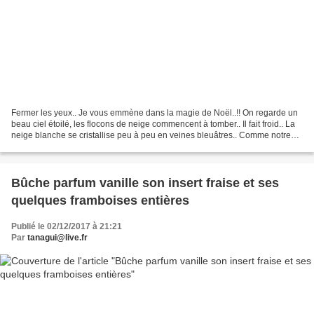
Fermer les yeux.. Je vous emmène dans la magie de Noël..!! On regarde un
beau ciel étoilé, les flocons de neige commencent à tomber.. Il fait froid.. La
neige blanche se cristallise peu à peu en veines bleuâtres.. Comme notre
glacier des Bossons!! La...
Bûche parfum vanille son insert fraise et ses
quelques framboises entières
Publié le 02/12/2017 à 21:21
Par
tanagui@live.fr