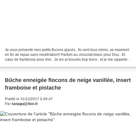
Je vous présente mes petits flocons glacés.. Ils sont tous mimis..se miament
en fin de repas sans modération!! Parfum au chocolat blanc pour Dou.. Et
cœur de framboise pour moi.. Je les ai trouvés trop bons.. et je me rappelle
de tout le repas.. Mais...
Bûche enneigée flocons de neige vanillée, insert
framboise et pistache
Publié le 31/12/2017 à 00:47
Par
tanagui@live.fr