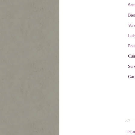
Sau
Bie
Vers
Lais
Pou
Cui
Serv
Garn
14 ja