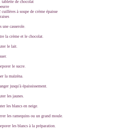
1 tablette de chocolat
beurre
2 cuillères à soupe de crème épaisse
fraises
s une casserole.
re la crème et le chocolat.
ter le lait.
uer.
rporer le sucre.
er la maïzéna.
anger jusqu'à épaississement.
ter les jaunes.
er les blancs en neige.
rrer les ramequins ou un grand moule.
rporer les blancs à la préparation.