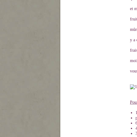
et 
frui
mûre
y a 
frai
moin
vous
Pou
1