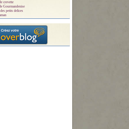
de crevette
 de Gourmandenise
des petits delices
aman