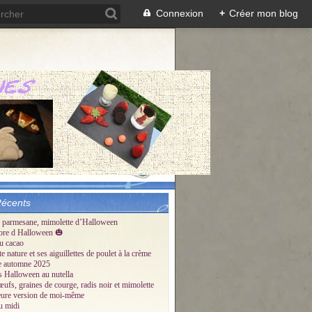
Connexion
+
Créer mon blog
Récents
 parmesane, mimolette d’Halloween
ore d Halloween 🎃
u cacao
te nature et ses aiguillettes de poulet à la crème
tte automne 2025
és Halloween au nutella
œufs, graines de courge, radis noir et mimolette
eure version de moi-même
u midi