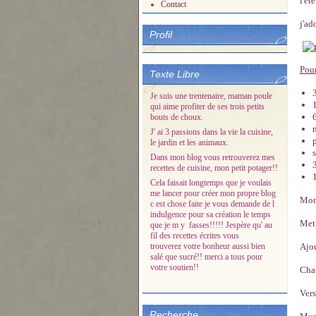
l'ét
Contact
j'ad
Profil
Pour
Texte Libre
Je suis une trentenaire, maman poule
qui aime profiter de ses trois petits
bouts de choux.
J' ai 3 passions dans la vie la cuisine,
le jardin et les animaux.
s
Dans mon blog vous retrouverez mes
recettes de cuisine, mon petit potager!!
Cela faisait longtemps que je voulais
me lancer pour créer mon propre blog
Mont
c est chose faite je vous demande de l
indulgence pour sa création le temps
Mett
que je m y fasses!!!!! Jespère qu' au
fil des recettes écrites vous
trouverez votre bonheur aussi bien
Ajou
salé que sucré!! merci a tous pour
votre soutien!!
Chau
Vers
Recherche