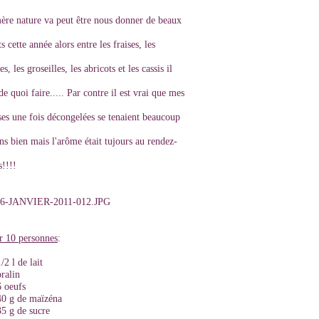
mère nature va peut être nous donner de beaux
ts cette année alors entre les fraises, les
s, les groseilles, les abricots et les cassis il
de quoi faire..... Par contre il est vrai que mes
ses une fois décongelées se tenaient beaucoup
s bien mais l'arôme était tujours au rendez-
!!!!
r 10 personnes
:
/2 l de lait
pralin
6 oeufs
40 g de maïzéna
35 g de sucre