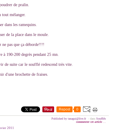
poudrer de pralin.
n tout mélanger.
er dans les ramequins.
ser de la place dans le moule.
r ne pas que ça déborde!!!!
re à 190-200 degrès pendant 25 mn.
ir de suite car le soufflé redescend très vite.
ir d'une brochette de fraises.
Repost
0
Published by tanagui@live.fr
-
dans
Soufflés
commenter cet article
…
nvier 2011