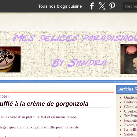
Tous nos blogs cuisine
Articles 
il 2014
Omelette
Photoph
ufflé à la crème de gorgonzola
Gâteau a
Croziflet
Tartifle
 soir envie d'un plat vite fait et en même temps
Feuillet
Avocat, 
 léger quoi de mieux qu'un soufflé pour varier de
La meill
Salade d