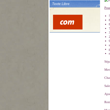
Texte Libre
Pour
s
Sépa
Mett
Chau
Sale
Ajou
Rem