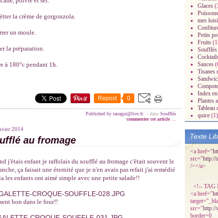
ade, poivre et sel.
Glaces
(
Poissons
tter la crème de gorgonzola.
mes loisi
Confitur
rer un moule.
Petits po
Fruits
(1
er la préparation.
Soufflés
Cocktail
e à 180°c pendant 1h.
Sauces
(
Tisanes 
radisiaques.over-
Sandwic
Compot
Index en 
Repost
0
Plantes 
Tableau 
Published by tanagui@live.fr
-
dans
Soufflés
quice
(1)
commenter cet article
…
nvier 2014
Texte Li
ufflé au fromage
<a href="
ht
src="
http:/
d j'étais enfant je raffolais du soufflé au fromage c'était souvent le
/></a>
nche, ça faisait une éternité que je n'en avais pas refait j'ai remédié
la les enfants ont aimé simple avec une petite salade!!
<!-- TAG P
<a href="
ht
target="_bl
sent bon dans le four!!
src="
http:/
border=0