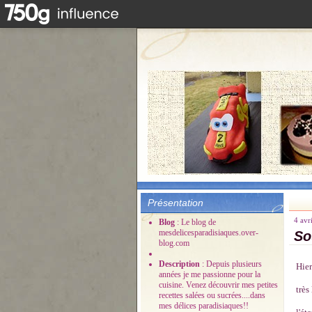
Présentation
4 avr
Blog
: Le blog de
mesdelicesparadisiaques.over-
So
blog.com
Description
: Depuis plusieurs
Hier
années je me passionne pour la
cuisine. Venez découvrir mes petites
très
recettes salées ou sucrées....dans
mes délices paradisiaques!!