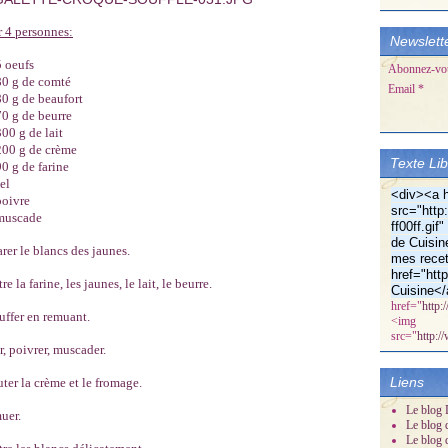
 4 personnes:
Newslett
5 oeufs
Abonnez-vous
80 g de comté
Email
80 g de beaufort
70 g de beurre
300 g de lait
200 g de crème
Texte Li
90 g de farine
el
<div><a h
poivre
src="http:
muscade
ff00ff.gi
de Cuisin
rer le blancs des jaunes.
mes recet
href="htt
re la farine, les jaunes, le lait, le beurre.
Cuisine</
href="
http:
ffer en remuant.
<img
src="
http:/
r, poivrer, muscader.
Liens
ter la crème et le fromage.
Le blog D
uer.
Le blog 
Le blog 