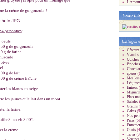
ernel gruyère j'ai opté pour un fromage que
L Amou
ore la crème de gorgonzola!!
Texte Li
 4 personnes
:
3 oeufs
Catégori
150 g de gorgonzola
Gâteaux
60 g de farine
Viandes 
muscade
Quiches-
poivre
Brioches
el
Chocolat
300 g de lait
apéros
(
100 g de crème fraîche
Mes lois
Légume
Entrées
(
er les blancs en neige.
Mignard
Plats un
re les jaunes et le lait dans un robot.
Salades
(
Gratins
(
ter la farine.
Cakes
(5
Nos peti
ffer 3 mn vit 3 90°c.
Pâtes
(5
Entremet
er la crème.
Oeufs
(4
Tartes
(3
Verrines