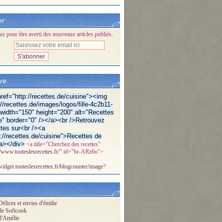
er
 pour être averti des nouveaux articles publiés.
bre
ref="http://recettes.de/cuisine"><img
//recettes.de/images/logos/fille-4c2b11-
f" width="150" height="200" alt="Recettes
e" border="0" /></a><br />Retrouvez
tes sur<br /><a
p://recettes.de/cuisine">Recettes de
a></div>
<a title="Cherchez des recettes"
//www.touteslesrecettes.fr/
" id="hr-ARz6o">
/widget.touteslesrecettes.fr/blogcounter/image
?
élices et envies d'émilie
de Soficook
d'Amélie