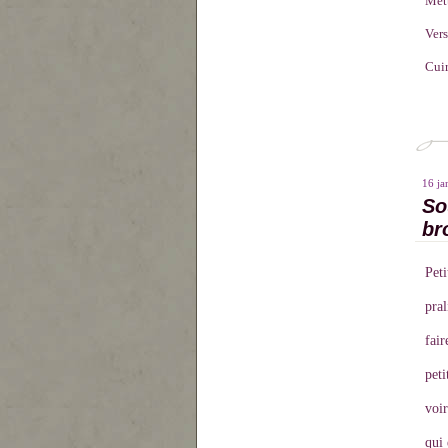
Mett
Vers
Cuir
16 ja
So
br
Peti
pral
fair
peti
voir
qui 