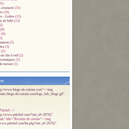
31)
-crustacés
(31)
rs
(16)
es - Gelées
(15)
ts de bébé
(13)
2)
(8)
s
(6)
6)
maison
(5)
hes
(3)
e
(2)
un clin d oeil
(2)
aromatiques
(1)
de mesure
(1)
bre
tp://www.blogs-de-cuisine.com"><img
/static.blogs-de-cuisine.com/logo_bdc_blogs.gif
"
titchef -->
tp://www.ptitchef.com/?site_id=20762
"
ank" title="Recettes de cuisine"><img
/www.ptitchef.com/hit.php?site_id=20762
"