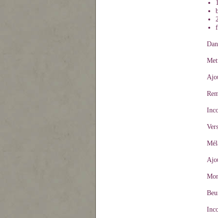
Dan
Mett
Ajou
Rem
Inco
Vers
Mél
Ajou
Mont
Beu
Inco