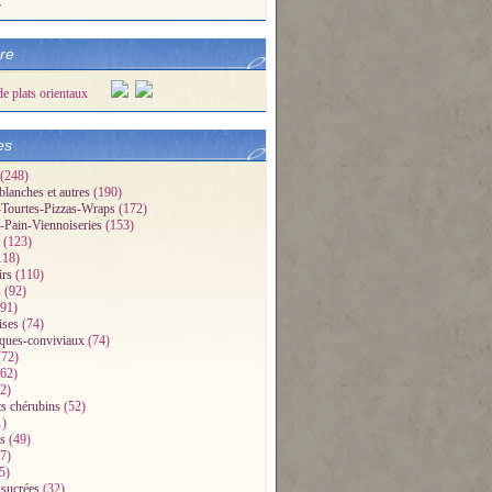
r
bre
es
(248)
blanches et autres
(190)
Tourtes-Pizzas-Wraps
(172)
-Pain-Viennoiseries
(153)
(123)
118)
irs
(110)
s
(92)
91)
ises
(74)
iques-conviviaux
(74)
72)
62)
2)
ts chérubins
(52)
1)
s
(49)
7)
5)
 sucrées
(32)