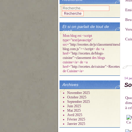
Musc
Emié
Beur
Et si on parlait de tout de
Vers
rien!!
Mon blog est <script
Cuir
type="text/javascript"
src="
http://recettes.de/js/classement/mesdelicespa
blog.com.js"></script
> du <a
href="
http://recettes.de/blogs-
cuisine">classement
des blogs
cuisine</a> de <a
href="
http://recettes.de/cuisine">Recettes
de Cuisine</a>
14 ja
So
Archives
Novembre 2025
Octobre 2025
Quan
Septembre 2025
dima
Juin 2025
à ce
Mai 2025
Avril 2025
Février 2025
Ca 
Janvier 2025