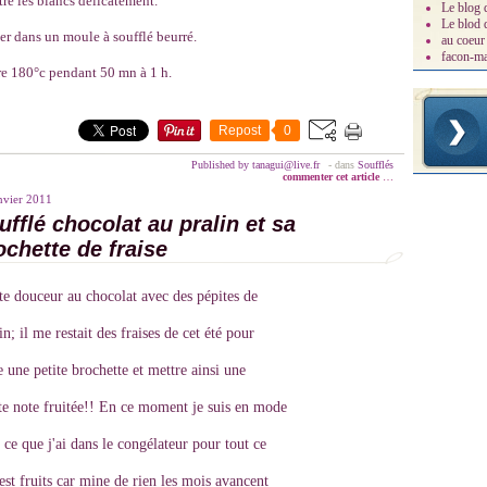
re les blancs délicatement.
Le blog 
Le blod
er dans un moule à soufflé beurré.
au coeur 
facon-m
e 180°c pendant 50 mn à 1 h.
Repost
0
Published by tanagui@live.fr
-
dans
Soufflés
commenter cet article
…
nvier 2011
ufflé chocolat au pralin et sa
ochette de fraise
te douceur au chocolat avec des pépites de
in; il me restait des fraises de cet été pour
e une petite brochette et mettre ainsi une
te note fruitée!! En ce moment je suis en mode
 ce que j'ai dans le congélateur pour tout ce
est fruits car mine de rien les mois avancent