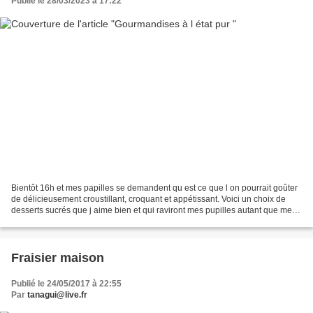
Publié le 28/03/2023 à 17:22
Bientôt 16h et mes papilles se demandent qu est ce que l on pourrait goûter
de délicieusement croustillant, croquant et appétissant. Voici un choix de
desserts sucrés que j aime bien et qui raviront mes pupilles autant que mes
papilles. Et vous vous aimez...
Fraisier maison
Publié le 24/05/2017 à 22:55
Par
tanagui@live.fr