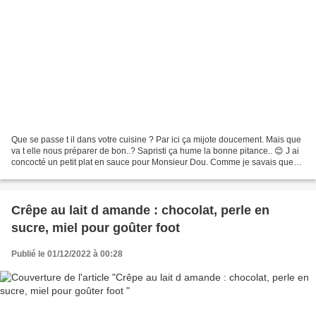
Que se passe t il dans votre cuisine ? Par ici ça mijote doucement. Mais que
va t elle nous préparer de bon..? Sapristi ça hume la bonne pitance.. 😊 J ai
concocté un petit plat en sauce pour Monsieur Dou. Comme je savais que
nous allions nous voir quelques...
Crêpe au lait d amande : chocolat, perle en
sucre, miel pour goûter foot
Publié le 01/12/2022 à 00:28