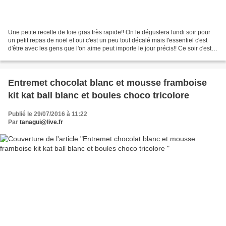
Une petite recette de foie gras très rapide!! On le dégustera lundi soir pour
un petit repas de noël et oui c'est un peu tout décalé mais l'essentiel c'est
d'être avec les gens que l'on aime peut importe le jour précis!! Ce soir c'est le
réveillon la...
Entremet chocolat blanc et mousse framboise
kit kat ball blanc et boules choco tricolore
Publié le 29/07/2016 à 11:22
Par
tanagui@live.fr