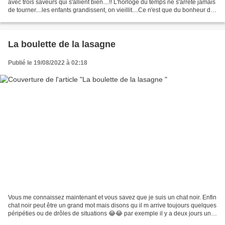
avec trois saveurs qui s'allient bien....!! L'horloge du temps ne s'arrête jamais
de tourner....les enfants grandissent, on vieillit....Ce n'est que du bonheur de
les voir...
La boulette de la lasagne
Publié le 19/08/2022 à 02:18
Vous me connaissez maintenant et vous savez que je suis un chat noir. Enfin
chat noir peut être un grand mot mais disons qu il m arrive toujours quelques
péripéties ou de drôles de situations 😂😂 par exemple il y a deux jours une
collègue m appelle voulait...