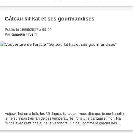
nouveaux lecteurs je vous invite à parcourir...
Gâteau kit kat et ses gourmandises
Publié le 19/06/2017 à 09:04
Par
tanagui@live.fr
Aujourd'hui on a frôlé les 35 degrés ici..autant vous dire que je me liquéfie,
je ne suis pas très fan de ces températures!! Vite une banquise..mdr.. Ha
mince avec cette chaleur elle va fondre.. un peu comme le glacier des
Bossons et notre pauvre mer...