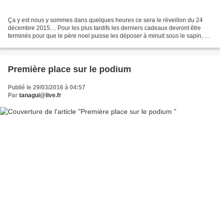
Ça y est nous y sommes dans quelques heures ce sera le réveillon du 24
décembre 2015.... Pour les plus tardifs les derniers cadeaux devront être
terminés pour que le père noel puisse les déposer à minuit sous le sapin, et
que chacun au réveil trouve son...
Première place sur le podium
Publié le 29/03/2016 à 04:57
Par
tanagui@live.fr