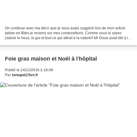
On continue avec ma déco que je vous avais suggéré lors de mon article
tables en fêtes je reviens sur mes compositions. Comme vous le savez
j'adore le houx, le gui et tout ce qui attrait à la nature!! Mr Doue avait été à la
maraude ramenant des branches...
Foie gras maison et Noël à l'hôpital
Publié le 24/12/2016 à 18:06
Par
tanagui@live.fr