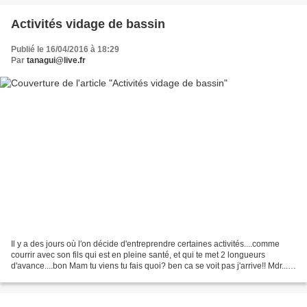
Activités vidage de bassin
Publié le 16/04/2016 à 18:29
Par
tanagui@live.fr
Il y a des jours où l'on décide d'entreprendre certaines activités....comme
courrir avec son fils qui est en pleine santé, et qui te met 2 longueurs
d'avance....bon Mam tu viens tu fais quoi? ben ca se voit pas j'arrive!! Mdr....
ha ben nan ça se voit...