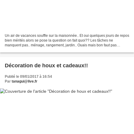
Un air de vacances souffle sur la maisonnée.. Et oui quelques jours de repos
bien mérités alors se pose la question on fait quoi?? Les tâches ne
manquent pas.. ménage, rangement, jardin.. Ouais mais bon faut pas
pousser on a dit vacances lol Et si on...
Décoration de houx et cadeaux!!
Publié le 09/01/2017 à 16:54
Par
tanagui@live.fr