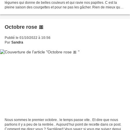
légumes qui donne de belles couleurs et qui ravie nos papilles. C est la
pleine saison des courgettes et pour ne pas les gâcher. Rien de mieux que
le tian. Pas de crème pas...
Octobre rose 🎀
Publié le 01/10/2022 à 10:56
Par
Sandra
Nous sommes le premier octobre.. le temps passe vite.. Et dire que nous
parlions il y a peu de la rentrée.. Aujourd’hui point de recette dans ce post.
Comment me direz vous ? Sacrilège!! Vous savez si vous me suivez depuis