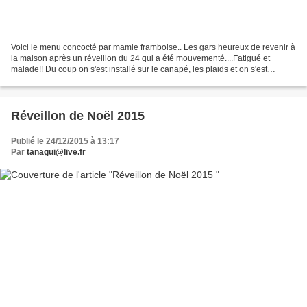
Voici le menu concocté par mamie framboise.. Les gars heureux de revenir à
la maison après un réveillon du 24 qui a été mouvementé....Fatigué et
malade!! Du coup on s'est installé sur le canapé, les plaids et on s'est
reposé!! Tous en rang d'oignons.....
Réveillon de Noël 2015
Publié le 24/12/2015 à 13:17
Par
tanagui@live.fr