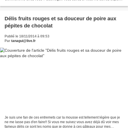
quelques décennies, que j aime...
Délis fruits rouges et sa douceur de poire aux
pépites de chocolat
Publié le 18/11/2014 à 09:53
Par
tanagui@live.fr
Je suis une fan de ces entremets car la mousse est tellement légère que je
ne me lasse pas d'en faire!! Si vous me suivez vous avez déjà dû voir mes
fameux délis ce sont les noms que je donne à ces gâteaux pour mes