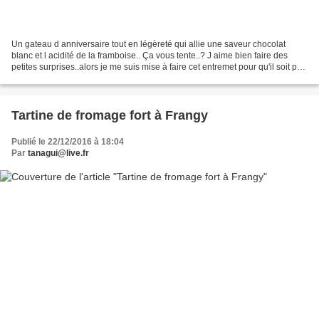
Un gateau d anniversaire tout en légèreté qui allie une saveur chocolat
blanc et l acidité de la framboise.. Ça vous tente..? J aime bien faire des
petites surprises..alors je me suis mise à faire cet entremet pour qu'il soit prêt
un peu avant le jour...
Tartine de fromage fort à Frangy
Publié le 22/12/2016 à 18:04
Par
tanagui@live.fr