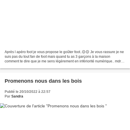
Après l apéro foot je vous propose le goûter foot..😊😊 Je vous rassure je ne
suis pas du tout fan de foot mais quand tu as 3 garçons à la maison
comment te dire que je me sens légèrement en infériorité numérique.. mdr
😂😂 Et la coupe du monde ce n est pas...
Promenons nous dans les bois
Publié le 20/10/2022 à 22:57
Par
Sandra