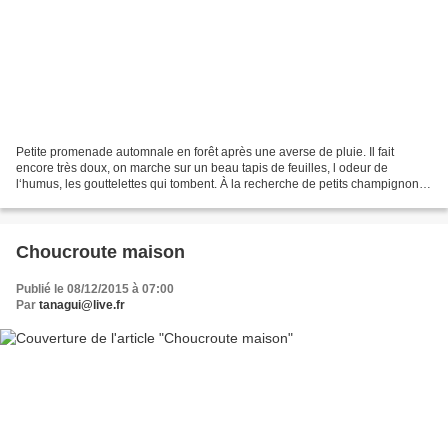
Petite promenade automnale en forêt après une averse de pluie. Il fait
encore très doux, on marche sur un beau tapis de feuilles, l odeur de
l‘humus, les gouttelettes qui tombent. À la recherche de petits champignons..
les fameuses trompettes. Autant...
Choucroute maison
Publié le 08/12/2015 à 07:00
Par
tanagui@live.fr