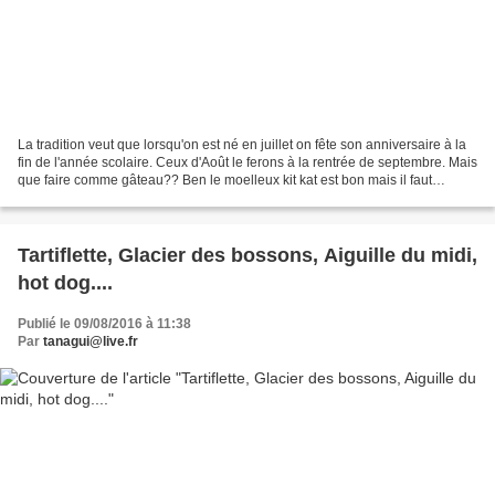
La tradition veut que lorsqu'on est né en juillet on fête son anniversaire à la
fin de l'année scolaire. Ceux d'Août le ferons à la rentrée de septembre. Mais
que faire comme gâteau?? Ben le moelleux kit kat est bon mais il faut
innover.. Alors ce sera...
Tartiflette, Glacier des bossons, Aiguille du midi,
hot dog....
Publié le 09/08/2016 à 11:38
Par
tanagui@live.fr