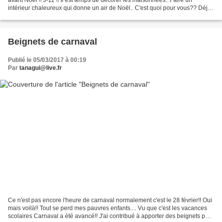
intérieur chaleureux qui donne un air de Noël.. C'est quoi pour vous?? Déjà
ici une belle flambée.. le feu...
Beignets de carnaval
Publié le 05/03/2017 à 00:19
Par
tanagui@live.fr
Ce n'est pas encore l'heure de carnaval normalement c'est le 28 février!! Oui
mais voilà!! Tout se perd mes pauvres enfants.... Vu que c'est les vacances
scolaires Carnaval a été avancé!! J'ai contribué à apporter des beignets pour