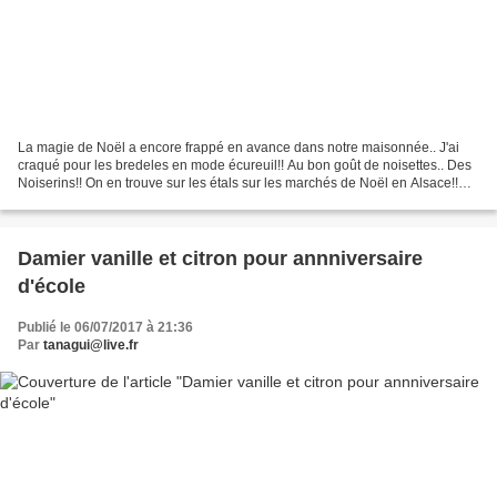
La magie de Noël a encore frappé en avance dans notre maisonnée.. J'ai
craqué pour les bredeles en mode écureuil!! Au bon goût de noisettes.. Des
Noiserins!! On en trouve sur les étals sur les marchés de Noël en Alsace!!
C'est très simple à faire et excellent...
Damier vanille et citron pour annniversaire
d'école
Publié le 06/07/2017 à 21:36
Par
tanagui@live.fr