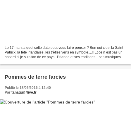
Le 17 mars a quoi cette date peut vous faire penser ? Ben oui c est la Saint-
Patrick, la fête irlandaise..les trèfles verts en symbole....!! Et ce n est pas un
hasard si je suis fan de ce pays ..l'Irlande et ses traditions....ses musiques..
Et c'est aussi...
Pommes de terre farcies
Publié le 18/05/2016 à 12:40
Par
tanagui@live.fr