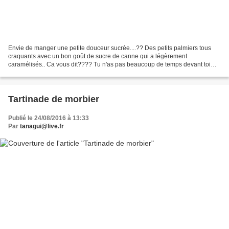
Envie de manger une petite douceur sucrée....?? Des petits palmiers tous
craquants avec un bon goût de sucre de canne qui a légèrement
caramélisés.. Ca vous dit???? Tu n'as pas beaucoup de temps devant toi
pour faire ta recette.. Celle ci est faite pour...
Tartinade de morbier
Publié le 24/08/2016 à 13:33
Par
tanagui@live.fr