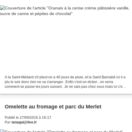
A la Saint-Médard s'il pleut on a 40 jours de pluie, et la Saint Barnabé ici il a
plu le soir donc rien ne va s'arranger.. Enfin c'est un dicton.. on verra
comment se passe les jours suivant.. Je ne sais pas chez vous mais ici c'est
la fête à la grenouille,...
Omelette au fromage et parc du Merlet
Publié le 27/08/2016 à 16:17
Par
tanagui@live.fr