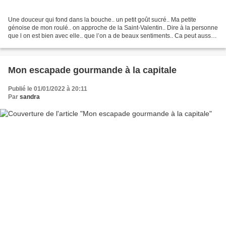
Une douceur qui fond dans la bouche.. un petit goût sucré.. Ma petite
génoise de mon roulé.. on approche de la Saint-Valentin.. Dire à la personne
que l on est bien avec elle.. que l’on a de beaux sentiments.. Ca peut aussi
se le dire avec un gâteau .....
Mon escapade gourmande à la capitale
Publié le 01/01/2022 à 20:11
Par
sandra