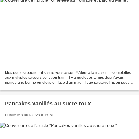
Mes poules repondent si si je vous assure!! Alors à la maison les omelettes
aux multiples saveurs vont bon train!! Il y a quelques temps déjà j'avais
mangé une bonne omelette en face d un magnifique paysage!! Et on pouvait
respirer un air bien frais..parce...
Pancakes vanillés au sucre roux
Publié le 31/01/2023 à 15:51