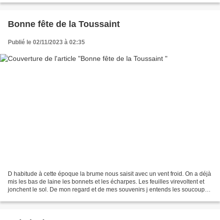
Bonne fête de la Toussaint
Publié le 02/11/2023 à 02:35
D habitude à cette époque la brume nous saisit avec un vent froid. On a déjà
mis les bas de laine les bonnets et les écharpes. Les feuilles virevoltent et
jonchent le sol. De mon regard et de mes souvenirs j entends les soucoupes
de pot de fleur racler...