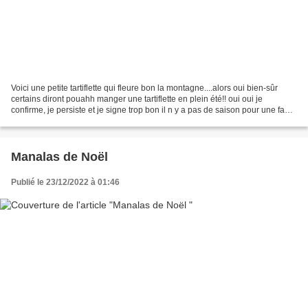
Voici une petite tartiflette qui fleure bon la montagne....alors oui bien-sûr
certains diront pouahh manger une tartiflette en plein été!! oui oui je
confirme, je persiste et je signe trop bon il n y a pas de saison pour une fan
de fromage comme moi!!...
Manalas de Noël
Publié le 23/12/2022 à 01:46