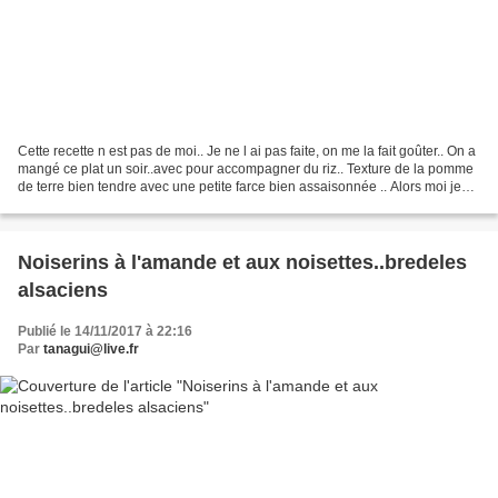
Cette recette n est pas de moi.. Je ne l ai pas faite, on me la fait goûter.. On a
mangé ce plat un soir..avec pour accompagner du riz.. Texture de la pomme
de terre bien tendre avec une petite farce bien assaisonnée .. Alors moi je
dis tu en refais quand...
Noiserins à l'amande et aux noisettes..bredeles
alsaciens
Publié le 14/11/2017 à 22:16
Par
tanagui@live.fr