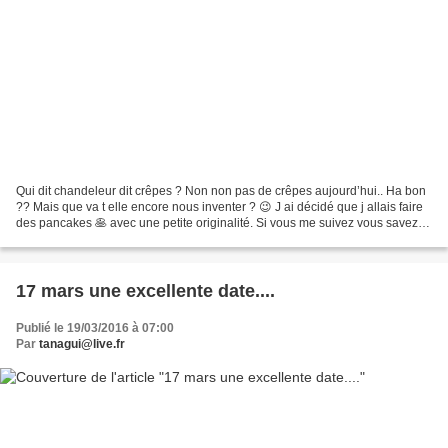
Qui dit chandeleur dit crêpes ? Non non pas de crêpes aujourd’hui.. Ha bon
?? Mais que va t elle encore nous inventer ? 😉 J ai décidé que j allais faire
des pancakes 🥞 avec une petite originalité. Si vous me suivez vous savez
que j’aime bien créer des...
17 mars une excellente date....
Publié le 19/03/2016 à 07:00
Par
tanagui@live.fr