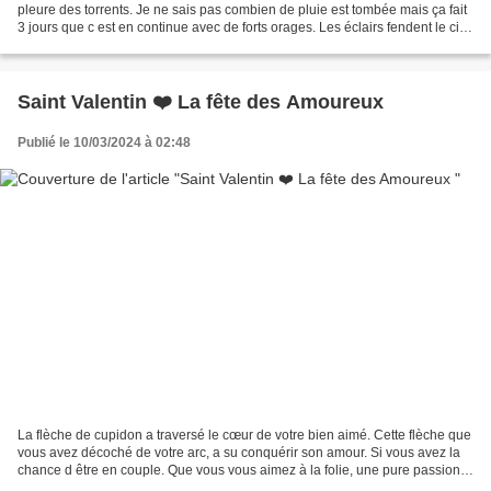
pleure des torrents. Je ne sais pas combien de pluie est tombée mais ça fait
3 jours que c est en continue avec de forts orages. Les éclairs fendent le ciel,
et la foudre s...
Saint Valentin ❤️ La fête des Amoureux
Publié le 10/03/2024 à 02:48
La flèche de cupidon a traversé le cœur de votre bien aimé. Cette flèche que
vous avez décoché de votre arc, a su conquérir son amour. Si vous avez la
chance d être en couple. Que vous vous aimez à la folie, une pure passion.
C est tellement beau !! Bien...