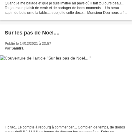
Quand je me balade et que je suis invitée au pays où il fait toujours beau....
Toujours un plaisir de venir et de partager de bons moments.... Un beau
sapin de bois orne la table.... trop jolie cette déco.... Monsieur Dou nous a fait
un beau menu.......
Sur les pas de Noël....
Publié le 14/12/2021 à 23:57
Par
Sandra
Tic tac.. Le compte à rebourg à commencer.... Combien de temps, de dodos
avant Noël !! J-11 !! Il est temps de décorer les maisonnées.. Faire un