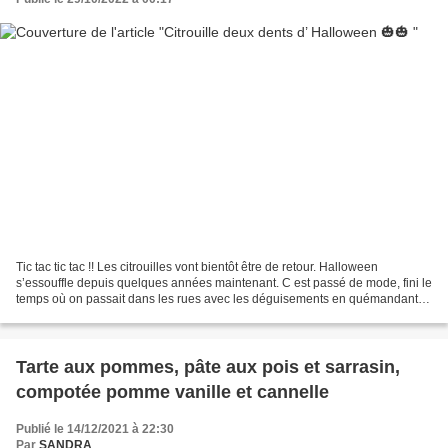
Tic tac tic tac !! Les citrouilles vont bientôt être de retour. Halloween
s’essouffle depuis quelques années maintenant. C est passé de mode, fini le
temps où on passait dans les rues avec les déguisements en quémandant
les bonbons. C est dommage. À la...
Tarte aux pommes, pâte aux pois et sarrasin,
compotée pomme vanille et cannelle
Publié le 14/12/2021 à 22:30
Par
SANDRA