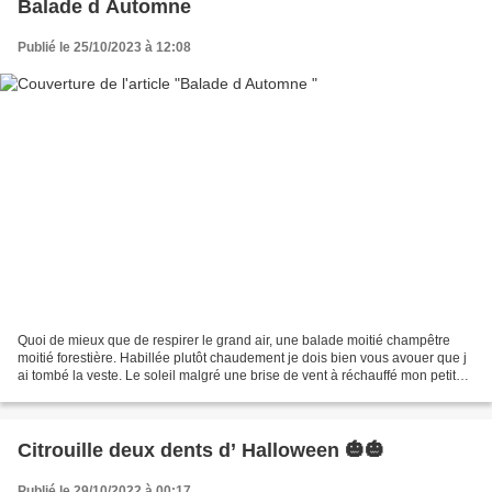
Balade d Automne
Publié le 25/10/2023 à 12:08
Quoi de mieux que de respirer le grand air, une balade moitié champêtre
moitié forestière. Habillée plutôt chaudement je dois bien vous avouer que j
ai tombé la veste. Le soleil malgré une brise de vent à réchauffé mon petit
corps. Marcher dans les feuilles...
Citrouille deux dents d’ Halloween 🎃🎃
Publié le 29/10/2022 à 00:17