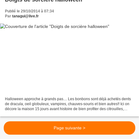
Publié le 29/10/2014 à 07:34
Par
tanagui@live.fr
Halloween approche à grands pas.... Les bonbons sont déjà achetés dents
de dracula, oeil globuleux, vampires, chauves-souris et bien autres!! Ici on
décore la maison 15 jours avant histoire de bien profiter des citrouilles,
hiboux!! Pour 15 doigts de...
Page suivante >