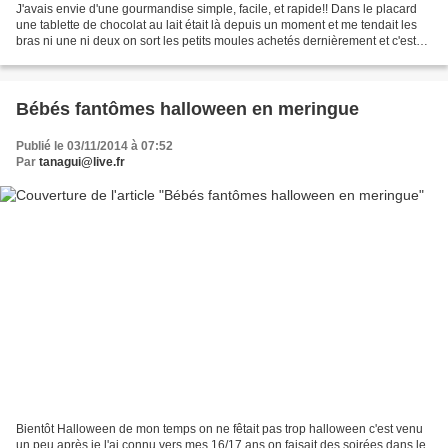
J'avais envie d'une gourmandise simple, facile, et rapide!! Dans le placard
une tablette de chocolat au lait était là depuis un moment et me tendait les
bras ni une ni deux on sort les petits moules achetés dernièrement et c'est
parti!! Pour 2 tablettes...
Bébés fantômes halloween en meringue
Publié le 03/11/2014 à 07:52
Par
tanagui@live.fr
Bientôt Halloween de mon temps on ne fêtait pas trop halloween c'est venu
un peu après je l'ai connu vers mes 16/17 ans on faisait des soirées dans le