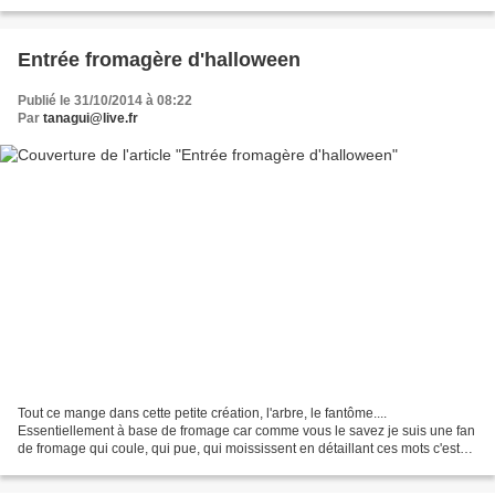
muffins j'ai eu une pensée pour elle...
Entrée fromagère d'halloween
Publié le 31/10/2014 à 08:22
Par
tanagui@live.fr
Tout ce mange dans cette petite création, l'arbre, le fantôme....
Essentiellement à base de fromage car comme vous le savez je suis une fan
de fromage qui coule, qui pue, qui moississent en détaillant ces mots c'est
parfait pour Halloween mdr comme quoi...