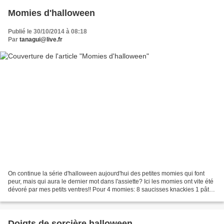
Momies d'halloween
Publié le 30/10/2014 à 08:18
Par
tanagui@live.fr
On continue la série d'halloween aujourd'hui des petites momies qui font
peur, mais qui aura le dernier mot dans l'assiette? Ici les momies ont vite été
dévoré par mes petits ventres!! Pour 4 momies: 8 saucisses knackies 1 pâte
feuilletée jaune d'oeuf...
Doigts de sorcière halloween