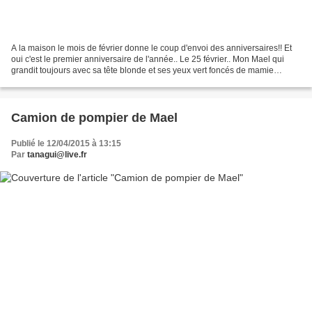
A la maison le mois de février donne le coup d'envoi des anniversaires!! Et
oui c'est le premier anniversaire de l'année.. Le 25 février.. Mon Mael qui
grandit toujours avec sa tête blonde et ses yeux vert foncés de mamie
Framboise.. Maël c'est le matheux...
Camion de pompier de Mael
Publié le 12/04/2015 à 13:15
Par
tanagui@live.fr