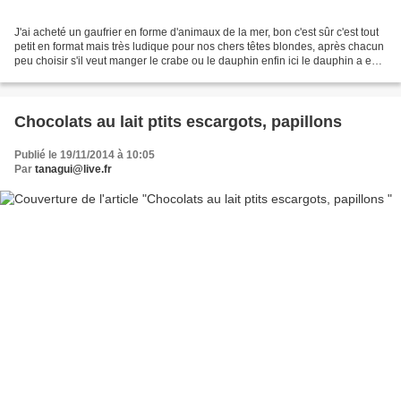
J'ai acheté un gaufrier en forme d'animaux de la mer, bon c'est sûr c'est tout
petit en format mais très ludique pour nos chers têtes blondes, après chacun
peu choisir s'il veut manger le crabe ou le dauphin enfin ici le dauphin a eu
du succès!! Natures,...
Chocolats au lait ptits escargots, papillons
Publié le 19/11/2014 à 10:05
Par
tanagui@live.fr